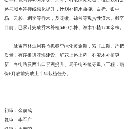
路与城乡连接线绿化提升，计划补植水曲柳、白桦、银中
杨、云杉、稠李等乔木，及花楸、锦带等观赏性灌木。截至
目前，已累计完成乔木补植6400余株、灌木补植1700余株。
延吉市林业局将抢抓春季绿化黄金期，紧盯工期、严把
质量，有序推进花海建设、鲜花上路上桥、乔灌木补植更
新、各街路及西出口景观提升、局子街补植等重点工程，确
保6月底前完成上半年栽植任务。
初审：金俞成
复审：李军广
终审：王春荣