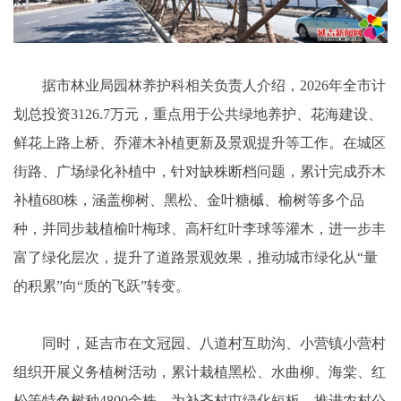
据市林业局园林养护科相关负责人介绍，2026年全市计
划总投资3126.7万元，重点用于公共绿地养护、花海建设、
鲜花上路上桥、乔灌木补植更新及景观提升等工作。在城区
街路、广场绿化补植中，针对缺株断档问题，累计完成乔木
补植680株，涵盖柳树、黑松、金叶糖槭、榆树等多个品
种，并同步栽植榆叶梅球、高杆红叶李球等灌木，进一步丰
富了绿化层次，提升了道路景观效果，推动城市绿化从“量
的积累”向“质的飞跃”转变。
同时，延吉市在文冠园、八道村互助沟、小营镇小营村
组织开展义务植树活动，累计栽植黑松、水曲柳、海棠、红
松等特色树种4800余株。为补齐村屯绿化短板，推进农村公