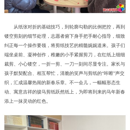
从纸张对折的基础技巧，到轮廓勾勒的比例把控，再到
镂空剪刻的细节处理，志愿者俯下身手把手耐心指导，细致
纠正每一个操作要领，将剪纸技艺的精髓娓娓道来。孩子们
端坐桌前、凝神创作，稚嫩的小手紧握剪刀，在红纸上细细
裁剪、小心镂空，一折一剪、一刀一刻间尽显专注。家长与
孩子默契配合、相互帮忙，清脆的笑声与剪纸的“咔嚓”声交
织，汇成温馨热闹的新春乐章。不一会儿，一幅幅形态生
动、寓意吉祥的骏马剪纸跃然纸上，为即将到来的马年新春
添上一抹灵动的红色。