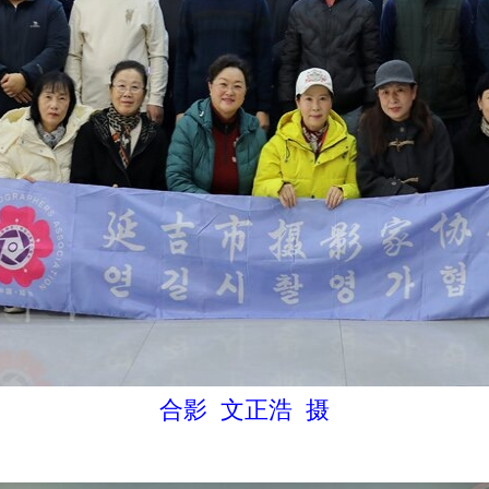
合影 文正浩 摄