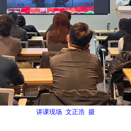
讲课现场 文正浩 摄