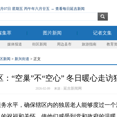
08月07日 星期五 丙午年六月廿五 → 查看每日延吉新闻
媒集萃
图片新闻
记者文集
媒体报道
街区新闻
周边县市
旅游指南
教育
区新闻
>
新兴街道
> 正文
：“空巢”不“空心” 冬日暖心走
延吉新闻网
2026-02-09 来源：
水平，确保辖区内的独居老人能够度过一个
日的祝福和关怀，使他们感受到党和政府的温暖