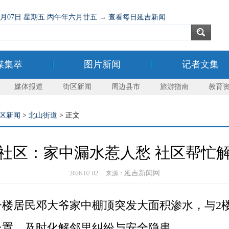
08月07日 星期五 丙午年六月廿五 → 查看每日延吉新闻
媒集萃
图片新闻
记者文集
媒体报道
街区新闻
周边县市
旅游指南
教育
区新闻
>
北山街道
> 正文
社区：家中漏水惹人愁 社区帮忙
延吉新闻网
2026-02-02 来源：
楼居民邓大爷家中棚顶突发大面积渗水，与2
处置，及时化解邻里纠纷与安全隐患。