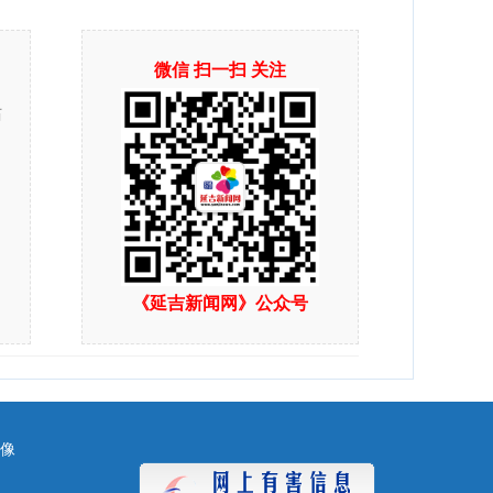
微信 扫一扫 关注
站
《延吉新闻网》公众号
镜像