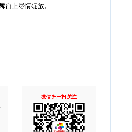
舞台上尽情绽放。
微信 扫一扫 关注
站