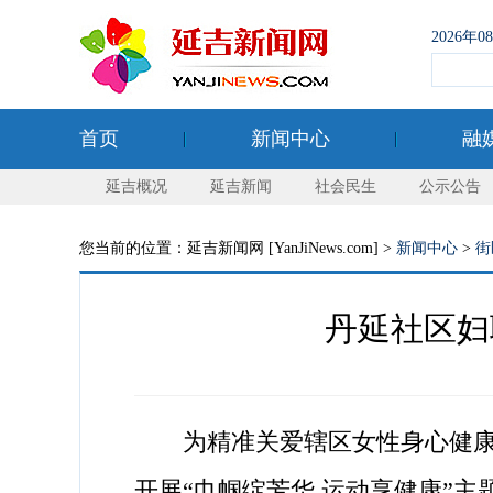
2026年
首页
新闻中心
融
延吉概况
延吉新闻
社会民生
公示公告
您当前的位置：延吉新闻网 [YanJiNews.com] >
新闻中心
>
街
丹延社区妇
为精准关爱辖区女性身心健康，
开展“巾帼绽芳华 运动享健康”