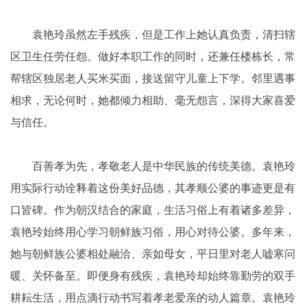
袁艳玲虽然左手残疾，但是工作上她认真负责，清扫辖
区卫生任劳任怨。做好本职工作的同时，还兼任楼栋长，常
帮辖区独居老人买米买面，接送留守儿童上下学。邻里遇事
相求，无论何时，她都倾力相助、毫无怨言，深得大家喜爱
与信任。
百善孝为先，孝敬老人是中华民族的传统美德。袁艳玲
用实际行动诠释着这份美好品德，其孝顺公婆的事迹更是有
口皆碑。作为朝汉结合的家庭，生活习俗上有着诸多差异，
袁艳玲始终用心学习朝鲜族习俗，用心对待公婆。多年来，
她与朝鲜族公婆相处融洽、亲如母女，平日里对老人嘘寒问
暖、关怀备至。即便身有残疾，袁艳玲却始终靠勤劳的双手
耕耘生活，用点滴行动书写着孝老爱亲的动人篇章。袁艳玲