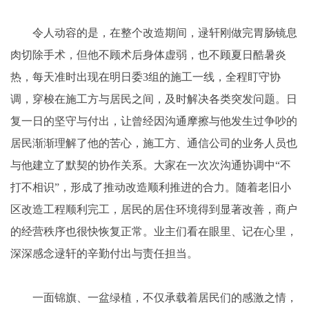
令人动容的是，在整个改造期间，逯轩刚做完胃肠镜息
肉切除手术，但他不顾术后身体虚弱，也不顾夏日酷暑炎
热，每天准时出现在明日委3组的施工一线，全程盯守协
调，穿梭在施工方与居民之间，及时解决各类突发问题。日
复一日的坚守与付出，让曾经因沟通摩擦与他发生过争吵的
居民渐渐理解了他的苦心，施工方、通信公司的业务人员也
与他建立了默契的协作关系。大家在一次次沟通协调中“不
打不相识”，形成了推动改造顺利推进的合力。随着老旧小
区改造工程顺利完工，居民的居住环境得到显著改善，商户
的经营秩序也很快恢复正常。业主们看在眼里、记在心里，
深深感念逯轩的辛勤付出与责任担当。
一面锦旗、一盆绿植，不仅承载着居民们的感激之情，