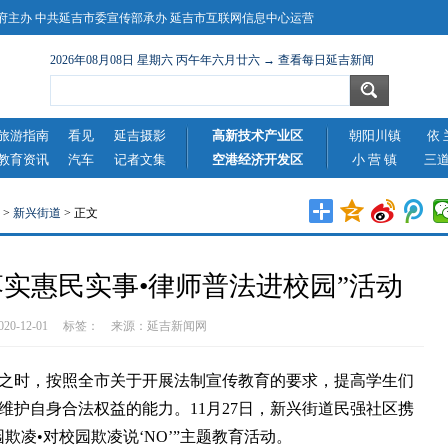
主办 中共延吉市委宣传部承办 延吉市互联网信息中心运营
2026年08月08日 星期六 丙午年六月廿六 → 查看每日延吉新闻
旅游指南
看见
延吉摄影
高新技术产业区
朝阳川镇
依 
教育资讯
汽车
记者文集
空港经济开发区
小 营 镇
三
>
新兴街道
> 正文
落实惠民实事•律师普法进校园”活动
2020-12-01 标签： 来源：
延吉新闻网
时，按照全市关于开展法制宣传教育的要求，提高学生们
维护自身合法权益的能力。11月27日，新兴街道民强社区携
欺凌•对校园欺凌说‘NO’”主题教育活动。