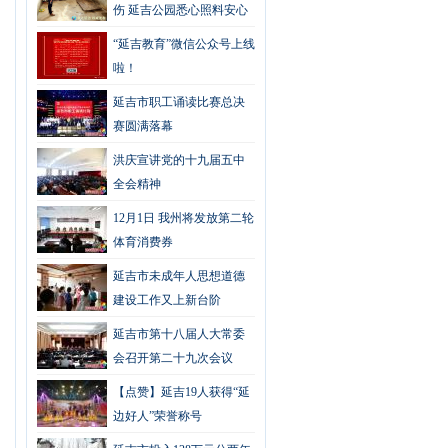
伤 延吉公园悉心照料安心
过冬
“延吉教育”微信公众号上线
啦！
延吉市职工诵读比赛总决
赛圆满落幕
洪庆宣讲党的十九届五中
全会精神
12月1日 我州将发放第二轮
体育消费券
延吉市未成年人思想道德
建设工作又上新台阶
延吉市第十八届人大常委
会召开第二十九次会议
【点赞】延吉19人获得“延
边好人”荣誉称号