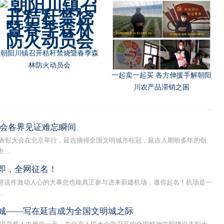
朝阳川镇召开秸秆禁烧暨春季森
林防火动员会
一起卖一起买 各方伸援手解朝阳
川农产品滞销之困
社会各界见证难忘瞬间
表彰大会在北京举行，延吉摘得全国文明城市桂冠，延吉人期盼多年的创
..
即，全网征名！
进这件激动人心的大事您也能真正参与进来新建机场，邀你起名！机场是一
.
城——写在延吉成为全国文明城之际