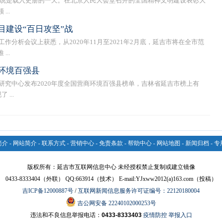
人来说是载入史册的一天。在北京人民大会堂召开的全国精神文明建设表彰大
..
目建设“百日攻坚”战
作分析会议上获悉，从2020年11月至2021年2月底，延吉市将在全市范
..
环境百强县
研究中心发布2020年度全国营商环境百强县榜单，吉林省延吉市榜上有
...
简介
-
网站简介
-
联系方式
-
营销中心
-
免责条款
-
帮助中心
-
网站地图
-
新闻归档
-
专
版权所有：延吉市互联网信息中心 未经授权禁止复制或建立镜像
0433-8333404（外联） QQ:663914（技术） E-mail:YJxww2012(a)163.com（投稿）
吉ICP备12000887号
/
互联网新闻信息服务许可证编号：22120180004
吉公网安备 22240102000253号
违法和不良信息举报电话：
0433-8333403
疫情防控 举报入口