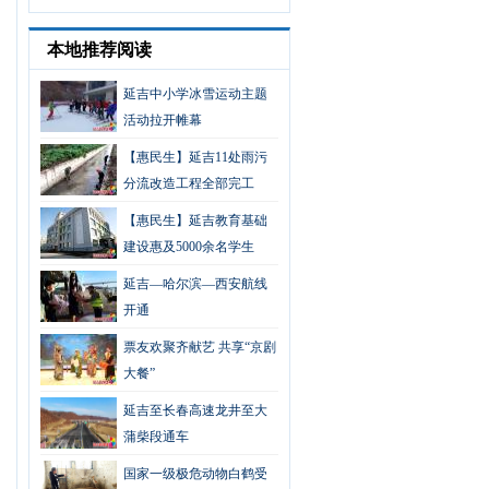
本地推荐阅读
延吉中小学冰雪运动主题
活动拉开帷幕
【惠民生】延吉11处雨污
分流改造工程全部完工
【惠民生】延吉教育基础
建设惠及5000余名学生
延吉—哈尔滨—西安航线
开通
票友欢聚齐献艺 共享“京剧
大餐”
延吉至长春高速龙井至大
蒲柴段通车
国家一级极危动物白鹤受