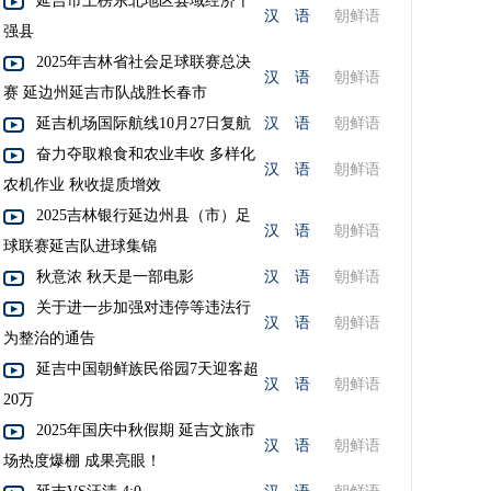
延吉市上榜东北地区县域经济十
汉 语
朝鲜语
强县
2025年吉林省社会足球联赛总决
汉 语
朝鲜语
赛 延边州延吉市队战胜长春市
延吉机场国际航线10月27日复航
汉 语
朝鲜语
奋力夺取粮食和农业丰收 多样化
汉 语
朝鲜语
农机作业 秋收提质增效
2025吉林银行延边州县（市）足
汉 语
朝鲜语
球联赛延吉队进球集锦
秋意浓 秋天是一部电影
汉 语
朝鲜语
关于进一步加强对违停等违法行
汉 语
朝鲜语
为整治的通告
延吉中国朝鲜族民俗园7天迎客超
汉 语
朝鲜语
20万
2025年国庆中秋假期 延吉文旅市
汉 语
朝鲜语
场热度爆棚 成果亮眼！