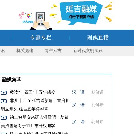
专题专栏
融媒直播
资讯
机关党建
青年延吉
新时代文明实践
融媒集萃
数读“十四五”丨五年蝶变
汉 语
朝鲜语
非凡十四五 延吉谱新篇丨首府担
汉 语
朝鲜语
纲立潮头 延吉五年铸华章
约上好朋友来延吉滑雪吧！梦都
汉 语
朝鲜语
美滑雪场将于11月末开板迎客