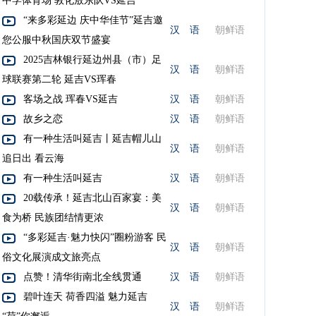
中学体育场 敦化敖东队VS延吉
“来多彩延边 庆中华佳节”延吉邀
汉 语
朝鲜语
您公服中秋国庆双节盛宴
2025吉林银行延边州县（市）足
汉 语
朝鲜语
球联赛第二轮 延吉VS珲春
客场之战 珲春VS延吉
汉 语
朝鲜语
故乡之恋
汉 语
朝鲜语
有一种生活叫延吉丨延吉帽儿山
汉 语
朝鲜语
追日出 看云海
有一种生活叫延吉
汉 语
朝鲜语
20载传承！延吉北山百家宴：美
汉 语
朝鲜语
食为桥 民族团结情更浓
“多彩延吉·魅力快闪”圈粉游客 民
汉 语
朝鲜语
俗文化展演成文旅亮点
点赞！清华街南北全线贯通
汉 语
朝鲜语
碧叶连天 荷香四溢 魅力延吉
汉 语
朝鲜语