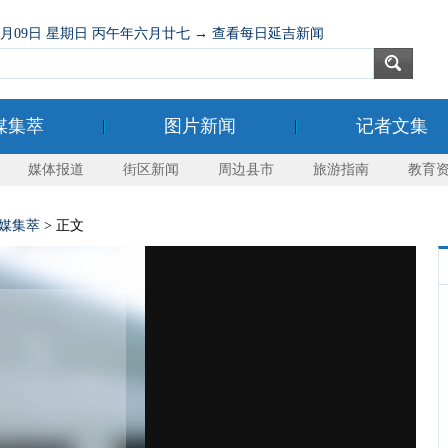
08月09日 星期日 丙午年六月廿七 → 查看每日延吉新闻
媒集萃
图片新闻
记者文集
媒体报道
街区新闻
周边县市
旅游指南
教育
媒集萃
> 正文