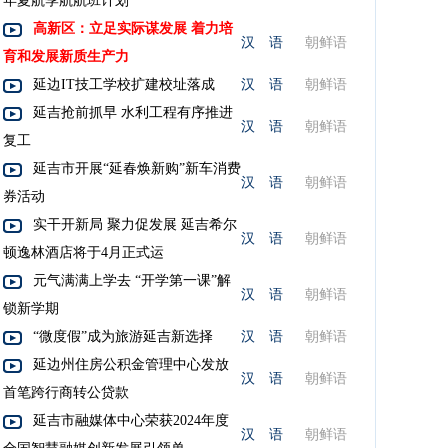
年夏航季航航班计划
高新区：立足实际谋发展 着力培
汉 语
朝鲜语
育和发展新质生产力
延边IT技工学校扩建校址落成
汉 语
朝鲜语
延吉抢前抓早 水利工程有序推进
汉 语
朝鲜语
复工
延吉市开展“延春焕新购”新车消费
汉 语
朝鲜语
券活动
实干开新局 聚力促发展 延吉希尔
汉 语
朝鲜语
顿逸林酒店将于4月正式运
元气满满上学去 “开学第一课”解
汉 语
朝鲜语
锁新学期
“微度假”成为旅游延吉新选择
汉 语
朝鲜语
延边州住房公积金管理中心发放
汉 语
朝鲜语
首笔跨行商转公贷款
延吉市融媒体中心荣获2024年度
汉 语
朝鲜语