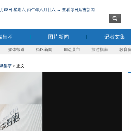
08月08日 星期六 丙午年六月廿六 → 查看每日延吉新闻
媒集萃
图片新闻
记者文集
媒体报道
街区新闻
周边县市
旅游指南
教育
媒集萃
> 正文