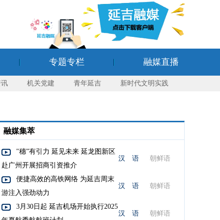
专题专栏
融媒直播
资讯
机关党建
青年延吉
新时代文明实践
融媒集萃
"穗”有引力 延见未来 延龙图新区
汉 语
朝鲜语
赴广州开展招商引资推介
便捷高效的高铁网络 为延吉周末
汉 语
朝鲜语
游注入强劲动力
3月30日起 延吉机场开始执行2025
汉 语
朝鲜语