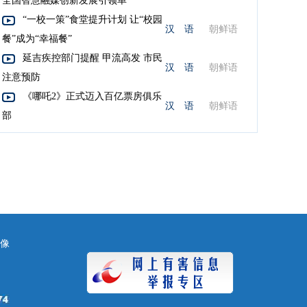
全国智慧融媒创新发展引领单
“一校一策”食堂提升计划 让“校园
汉 语
朝鲜语
餐”成为“幸福餐”
延吉疾控部门提醒 甲流高发 市民
汉 语
朝鲜语
注意预防
《哪吒2》正式迈入百亿票房俱乐
汉 语
朝鲜语
部
镜像