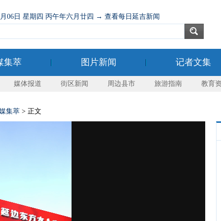
08月06日 星期四 丙午年六月廿四 → 查看每日延吉新闻
媒集萃
图片新闻
记者文集
媒体报道
街区新闻
周边县市
旅游指南
教育
媒集萃
> 正文