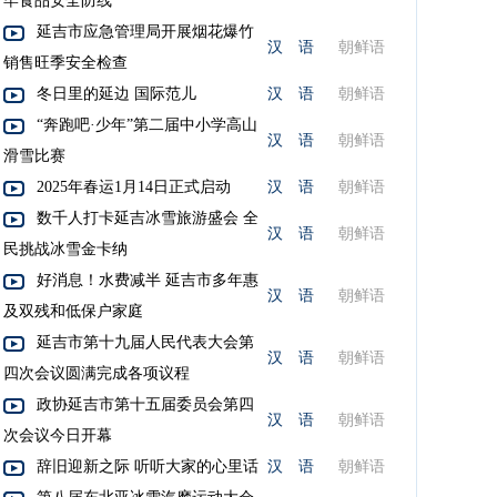
牢食品安全防线
延吉市应急管理局开展烟花爆竹
汉 语
朝鲜语
销售旺季安全检查
冬日里的延边 国际范儿
汉 语
朝鲜语
“奔跑吧·少年”第二届中小学高山
汉 语
朝鲜语
滑雪比赛
2025年春运1月14日正式启动
汉 语
朝鲜语
数千人打卡延吉冰雪旅游盛会 全
汉 语
朝鲜语
民挑战冰雪金卡纳
好消息！水费减半 延吉市多年惠
汉 语
朝鲜语
及双残和低保户家庭
延吉市第十九届人民代表大会第
汉 语
朝鲜语
四次会议圆满完成各项议程
政协延吉市第十五届委员会第四
汉 语
朝鲜语
次会议今日开幕
辞旧迎新之际 听听大家的心里话
汉 语
朝鲜语