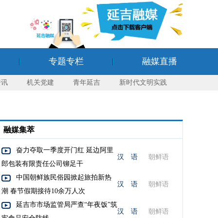
专题专栏
融媒直播
资讯
机关党建
青年延吉
新时代文明实践
融媒集萃
奋力夺取一季度开门红 延边阿里
汉 语
朝鲜语
郎包装有限责任公司铆足干
中国朝鲜族民俗园掀起旅拍新热
汉 语
朝鲜语
潮 春节假期接待10余万人次
延吉市市场监管局严查“年夜饭”筑
汉 语
朝鲜语