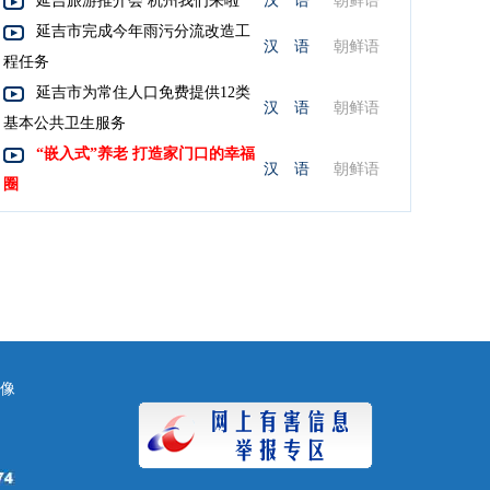
延吉旅游推介会 杭州我们来啦
汉 语
朝鲜语
延吉市完成今年雨污分流改造工
汉 语
朝鲜语
程任务
延吉市为常住人口免费提供12类
汉 语
朝鲜语
基本公共卫生服务
“嵌入式”养老 打造家门口的幸福
汉 语
朝鲜语
圈
镜像