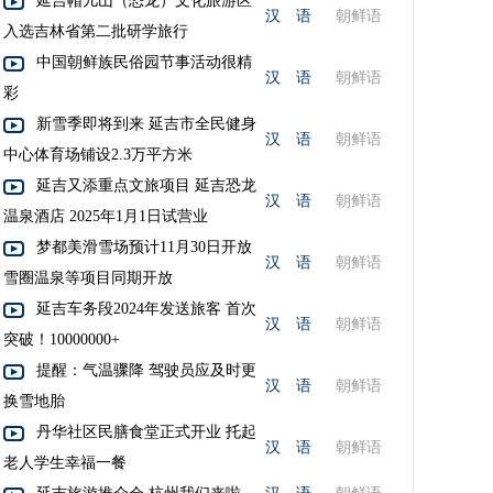
延吉帽儿山（恐龙）文化旅游区
汉 语
朝鲜语
入选吉林省第二批研学旅行
中国朝鲜族民俗园节事活动很精
汉 语
朝鲜语
彩
新雪季即将到来 延吉市全民健身
汉 语
朝鲜语
中心体育场铺设2.3万平方米
延吉又添重点文旅项目 延吉恐龙
汉 语
朝鲜语
温泉酒店 2025年1月1日试营业
梦都美滑雪场预计11月30日开放
汉 语
朝鲜语
雪圈温泉等项目同期开放
延吉车务段2024年发送旅客 首次
汉 语
朝鲜语
突破！10000000+
提醒：气温骤降 驾驶员应及时更
汉 语
朝鲜语
换雪地胎
丹华社区民膳食堂正式开业 托起
汉 语
朝鲜语
老人学生幸福一餐