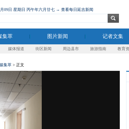
08月09日 星期日 丙午年六月廿七 → 查看每日延吉新闻
媒集萃
图片新闻
记者文集
媒体报道
街区新闻
周边县市
旅游指南
教育
媒集萃
> 正文