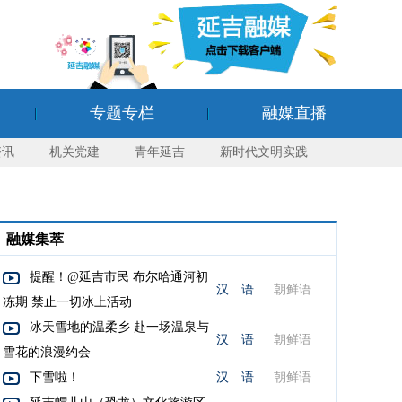
专题专栏
融媒直播
资讯
机关党建
青年延吉
新时代文明实践
融媒集萃
提醒！@延吉市民 布尔哈通河初
汉 语
朝鲜语
冻期 禁止一切冰上活动
冰天雪地的温柔乡 赴一场温泉与
汉 语
朝鲜语
雪花的浪漫约会
下雪啦！
汉 语
朝鲜语