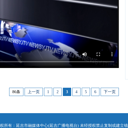
86条
上一页
1
2
3
4
5
6
下一页
权所有：延吉市融媒体中心(延吉广播电视台) 未经授权禁止复制或建立