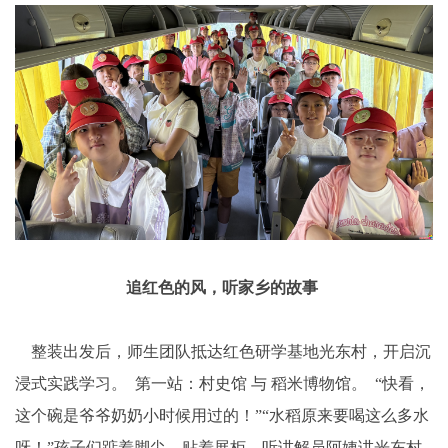
追红色的风，听家乡的故事
整装出发后，师生团队抵达红色研学基地光东村，开启沉
浸式实践学习。 第一站：村史馆 与 稻米博物馆。 “快看，
这个碗是爷爷奶奶小时候用过的！”“水稻原来要喝这么多水
呀！”孩子们踮着脚尖、贴着展柜，听讲解员阿姨讲光东村