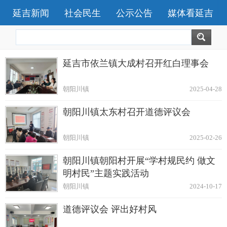
延吉新闻
社会民生
公示公告
媒体看延吉
延吉市依兰镇大成村召开红白理事会
朝阳川镇
2025-04-28
朝阳川镇太东村召开道德评议会
朝阳川镇
2025-02-26
朝阳川镇朝阳村开展“学村规民约 做文
明村民”主题实践活动
朝阳川镇
2024-10-17
道德评议会 评出好村风