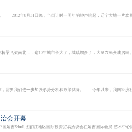
 2012年8月31日晚，当倒计时一周年的钟声响起，辽宁大地一片欢腾。这
飞架南北……这10年城市长大了，城镇增多了，大量农民变成居民。 这
要我们进一步加强形势分析和政策储备。 今年以来，我国经济社会发展
图洽会开幕
届中国延吉&bull;图们江地区国际投资贸易洽谈会在延吉国际会展·艺术中心隆