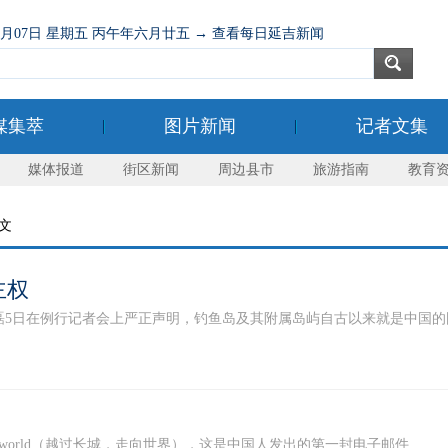
08月07日 星期五 丙午年六月廿五 → 查看每日延吉新闻
媒集萃
图片新闻
记者文集
媒体报道
街区新闻
周边县市
旅游指南
教育
正文
主权
在例行记者会上严正声明，钓鱼岛及其附属岛屿自古以来就是中国的固有领
corner in the world（越过长城，走向世界），这是中国人发出的第一封电子邮件......