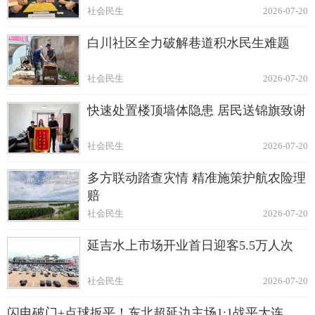
社会民生
2026-07-20
白川社区全力破解巷道积水民生难题
社会民生
2026-07-20
快速处置楼顶墙体隐患 居民送锦旗致谢
社会民生
2026-07-20
多方联动踏查灾情 精准施策护航农险理
赔
社会民生
2026-07-20
延吉水上市场开业首日迎客5.5万人次
社会民生
2026-07-20
闪电破门+点球扳平！东北超延边主场1:1战平大连