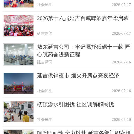
社会民生
2026-07-17
2026第十六届延吉百威啤酒嘉年华启幕
延吉新闻
2026-07-17
敖东延吉公司：牢记嘱托砥砺十一载 匠
心筑药奋进新征程
延吉新闻
2026-07-16
延吉供销夜市 烟火升腾点亮夜经济
社会民生
2026-07-16
楼顶渗水引困扰 社区调解解民忧
社会民生
2026-07-16
闻“汛”而动 全力以赴 延吉各部门织密汛