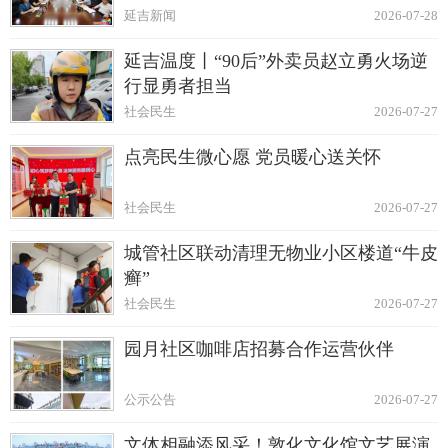
延吉新闻
2026-07-28
延吉温度丨“90后”外卖员赵立勇火场逆
行显勇者担当
社会民生
2026-07-27
点亮民生微心愿 党员暖心送关怀
社会民生
2026-07-27
城管社区联动清理无物业小区楼道“牛皮
癣”
社会民生
2026-07-27
园月社区咖啡店招募合作运营伙伴
公示公告
2026-07-27
文体相融添风采！敦化文化馆文艺展演