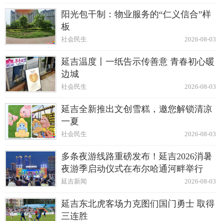
阳光包干制：物业服务的“仁义信合”样
板
社会民生
2026-08-03
延吉温度丨一纸告示传善意 青春初心暖
边城
社会民生
2026-08-03
延吉全新推出文创雪糕，邀您解锁清凉
一夏
社会民生
2026-08-03
多条夜游线路重磅发布！延吉2026消暑
夜游季启动仪式在布尔哈通河畔举行
延吉新闻
2026-08-03
延吉东北虎客场力克图们国门勇士 取得
三连胜