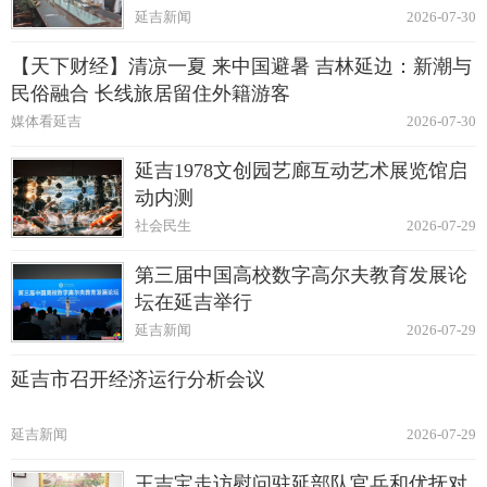
延吉新闻
2026-07-30
【天下财经】清凉一夏 来中国避暑 吉林延边：新潮与
民俗融合 长线旅居留住外籍游客
媒体看延吉
2026-07-30
延吉1978文创园艺廊互动艺术展览馆启
动内测
社会民生
2026-07-29
第三届中国高校数字高尔夫教育发展论
坛在延吉举行
延吉新闻
2026-07-29
延吉市召开经济运行分析会议
延吉新闻
2026-07-29
王吉宝走访慰问驻延部队官兵和优抚对