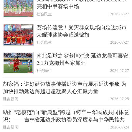
亮相中甲赛场中场
社会民生
2026-07-27
赛场传暖意！受灾群众现场向延边城市
荣耀球迷协会赠送锦旗
社会民生
2026-07-27
南北足球之乡激情对决 延边龙鼎可喜安
2:1力克梅州客家犀旺
社会民生
2026-07-27
胡家福：讲好延边故事传播延边声音展示延边形象 为
加快推动延边跨越赶超凝聚人心汇聚力量
延吉新闻
2026-07-25
助推“老模范”向“新典型”跨越（铸牢中华民族共同体意
识）——吉林省延边州政协委员深度参与中华民族共
同体建设纪实
延吉新闻
2026-07-24