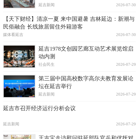
延吉新闻
2026-07-30
【天下财经】清凉一夏 来中国避暑 吉林延边：新潮与
民俗融合 长线旅居留住外籍游客
媒体看延吉
2026-07-30
延吉1978文创园艺廊互动艺术展览馆启
动内测
社会民生
2026-07-29
第三届中国高校数字高尔夫教育发展论
坛在延吉举行
延吉新闻
2026-07-29
延吉市召开经济运行分析会议
延吉新闻
2026-07-29
王吉宝走访慰问驻延部队官兵和优抚对