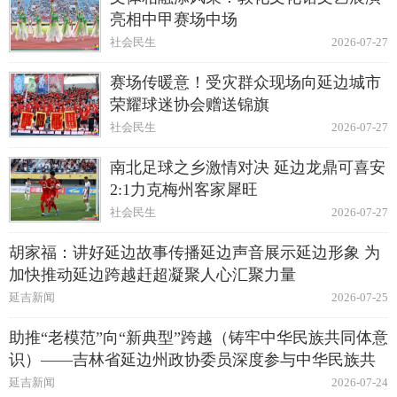
亮相中甲赛场中场
社会民生
2026-07-27
赛场传暖意！受灾群众现场向延边城市
荣耀球迷协会赠送锦旗
社会民生
2026-07-27
南北足球之乡激情对决 延边龙鼎可喜安
2:1力克梅州客家犀旺
社会民生
2026-07-27
胡家福：讲好延边故事传播延边声音展示延边形象 为
加快推动延边跨越赶超凝聚人心汇聚力量
延吉新闻
2026-07-25
助推“老模范”向“新典型”跨越（铸牢中华民族共同体意
识）——吉林省延边州政协委员深度参与中华民族共
同体建设纪实
延吉新闻
2026-07-24