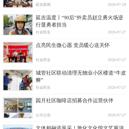
延吉新闻
2026-07-28
延吉温度丨“90后”外卖员赵立勇火场逆
行显勇者担当
社会民生
2026-07-27
点亮民生微心愿 党员暖心送关怀
社会民生
2026-07-27
城管社区联动清理无物业小区楼道“牛皮
癣”
社会民生
2026-07-27
园月社区咖啡店招募合作运营伙伴
公示公告
2026-07-27
文体相融添风采！敦化文化馆文艺展演