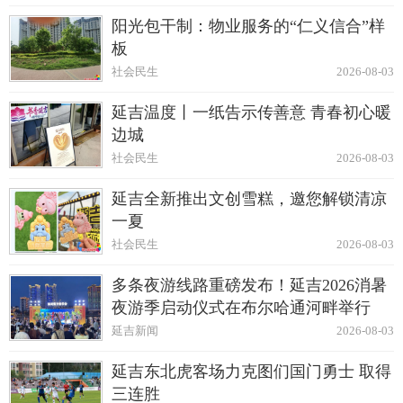
阳光包干制：物业服务的“仁义信合”样
板
社会民生
2026-08-03
延吉温度丨一纸告示传善意 青春初心暖
边城
社会民生
2026-08-03
延吉全新推出文创雪糕，邀您解锁清凉
一夏
社会民生
2026-08-03
多条夜游线路重磅发布！延吉2026消暑
夜游季启动仪式在布尔哈通河畔举行
延吉新闻
2026-08-03
延吉东北虎客场力克图们国门勇士 取得
三连胜