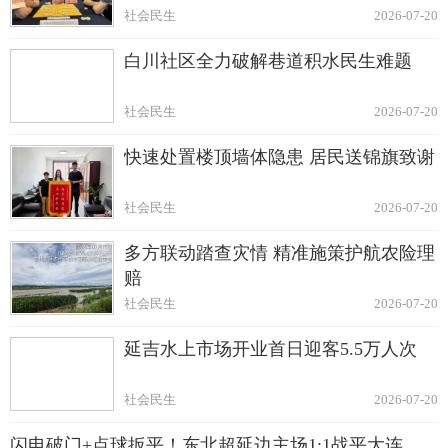
社会民生
2026-07-20
白川社区全力破解巷道积水民生难题
社会民生
2026-07-20
快速处置楼顶墙体隐患 居民送锦旗致谢
社会民生
2026-07-20
多方联动踏查灾情 精准施策护航农险理
赔
社会民生
2026-07-20
延吉水上市场开业首日迎客5.5万人次
社会民生
2026-07-20
闪电破门+点球扳平！东北超延边主场1:1战平大连