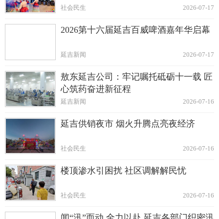
社会民生
2026-07-17
2026第十六届延吉百威啤酒嘉年华启幕
延吉新闻
2026-07-17
敖东延吉公司：牢记嘱托砥砺十一载 匠
心筑药奋进新征程
延吉新闻
2026-07-16
延吉供销夜市 烟火升腾点亮夜经济
社会民生
2026-07-16
楼顶渗水引困扰 社区调解解民忧
社会民生
2026-07-16
闻“汛”而动 全力以赴 延吉各部门织密汛