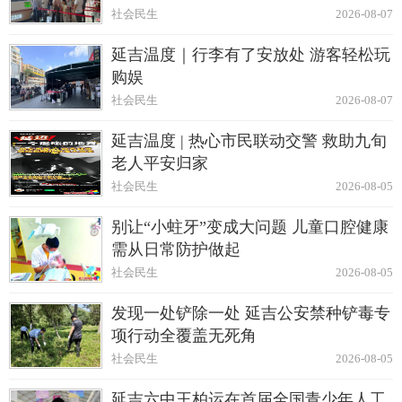
社会民生
2026-08-07
延吉温度｜行李有了安放处 游客轻松玩
购娱
社会民生
2026-08-07
延吉温度 | 热心市民联动交警 救助九旬
老人平安归家
社会民生
2026-08-05
别让“小蛀牙”变成大问题 儿童口腔健康
需从日常防护做起
社会民生
2026-08-05
发现一处铲除一处 延吉公安禁种铲毒专
项行动全覆盖无死角
社会民生
2026-08-05
延吉六中王柏运在首届全国青少年人工