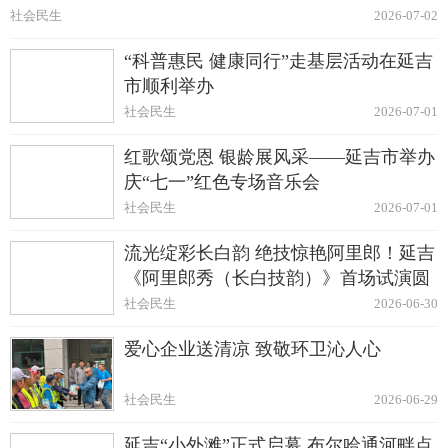
社会民生
2026-07-02
“科普惠民 健康同行”走基层活动在延吉
市顺利举办
社会民生
2026-07-01
红歌颂党恩 银龄展风采——延吉市举办
庆“七一”红色专场音乐会
社会民生
2026-07-01
流光绽彩长白韵 绝技惊艳阿里郎！延吉
《阿里郎秀（长白技韵）》首场试演圆
满启幕
社会民生
2026-06-30
爱心企业送清凉 致敬环卫沁人心
社会民生
2026-06-29
延吉“小外滩”正式启幕 布尔哈通河畔点