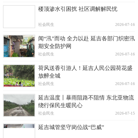
楼顶渗水引困扰 社区调解解民忧
社会民生
2026-07-16
闻“汛”而动 全力以赴 延吉各部门织密汛
期安全防护网
社会民生
2026-07-16
荷风送香引游人！延吉人民公园荷花盛
放醉全城
社会民生
2026-07-16
延吉温度丨暴雨阻路不阻情 东北亚物流
绕行保民生暖民心
社会民生
2026-07-15
延吉城管坚守岗位战“巴威”