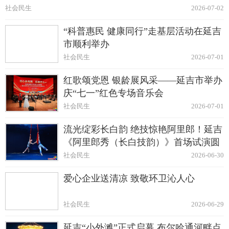
社会民生
2026-07-02
“科普惠民 健康同行”走基层活动在延吉
市顺利举办
社会民生
2026-07-01
红歌颂党恩 银龄展风采——延吉市举办
庆“七一”红色专场音乐会
社会民生
2026-07-01
流光绽彩长白韵 绝技惊艳阿里郎！延吉
《阿里郎秀（长白技韵）》首场试演圆
满启幕
社会民生
2026-06-30
爱心企业送清凉 致敬环卫沁人心
社会民生
2026-06-29
延吉“小外滩”正式启幕 布尔哈通河畔点