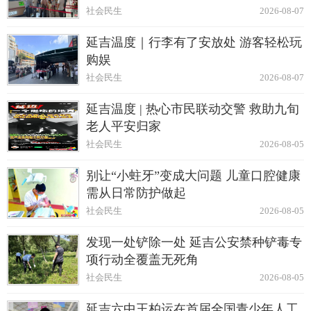
社会民生
2026-08-07
延吉温度｜行李有了安放处 游客轻松玩
购娱
社会民生
2026-08-07
延吉温度 | 热心市民联动交警 救助九旬
老人平安归家
社会民生
2026-08-05
别让“小蛀牙”变成大问题 儿童口腔健康
需从日常防护做起
社会民生
2026-08-05
发现一处铲除一处 延吉公安禁种铲毒专
项行动全覆盖无死角
社会民生
2026-08-05
延吉六中王柏运在首届全国青少年人工