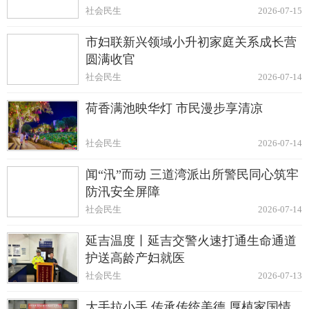
社会民生
2026-07-15
市妇联新兴领域小升初家庭关系成长营
圆满收官
社会民生
2026-07-14
荷香满池映华灯 市民漫步享清凉
社会民生
2026-07-14
闻“汛”而动 三道湾派出所警民同心筑牢
防汛安全屏障
社会民生
2026-07-14
延吉温度丨延吉交警火速打通生命通道
护送高龄产妇就医
社会民生
2026-07-13
大手拉小手 传承传统美德 厚植家国情