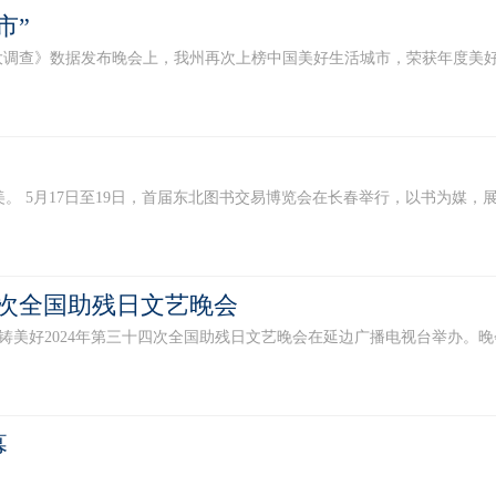
市”
生活大调查》数据发布晚会上，我州再次上榜中国美好生活城市，荣获年度美好焕
 5月17日至19日，首届东北图书交易博览会在长春举行，以书为媒，展示产
次全国助残日文艺晚会
共铸美好2024年第三十四次全国助残日文艺晚会在延边广播电视台举办。晚
幕