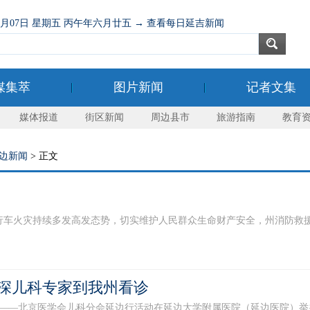
08月07日 星期五 丙午年六月廿五 → 查看每日延吉新闻
媒集萃
图片新闻
记者文集
媒体报道
街区新闻
周边县市
旅游指南
教育
边新闻
> 正文
火灾持续多发高发态势，切实维护人民群众生命财产安全，州消防救援支队于
深儿科专家到我州看诊
无疆——北京医学会儿科分会延边行活动在延边大学附属医院（延边医院）举办