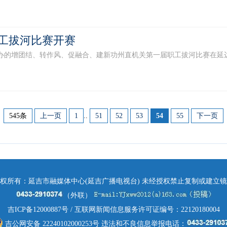
工拔河比赛开赛
办的增团结、转作风、促融合、建新功州直机关第一届职工拔河比赛在延边体育
545条
上一页
1
..
51
52
53
54
55
下一页
权所有：延吉市融媒体中心(延吉广播电视台) 未经授权禁止复制或建立
（外联）
吉ICP备12000887号
/ 互联网新闻信息服务许可证编号：22120180004
吉公网安备 22240102000253号
违法和不良信息举报电话：