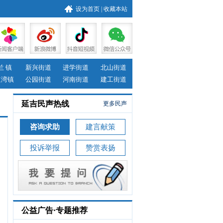
设为首页
|
收藏本站
兰 镇
新兴街道
进学街道
北山街道
道湾镇
公园街道
河南街道
建工街道
延吉民声热线
更多民声
咨询求助
建言献策
投诉举报
赞赏表扬
公益广告·专题推荐