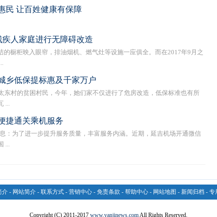
惠民 让百姓健康有保障
残疾人家庭进行无障碍改造
橱柜映入眼帘，排油烟机、燃气灶等设施一应俱全。而在2017年9月之
.
城乡低保提标惠及千家万户
东村的贫困村民，今年，她们家不仅进行了危房改造，低保标准也有所
..
便捷通关乘机服务
日消息：为了进一步提升服务质量，丰富服务内涵。近期，延吉机场开通微信
..
简介
-
网站简介
-
联系方式
-
营销中心
-
免责条款
-
帮助中心
-
网站地图
-
新闻归档
-
专
Copyright (C) 2011-2017
www.yanjinews.com
All Rights Reserved.