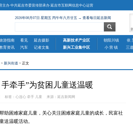
主办 中共延吉市委宣传部承办 延吉市互联网信息中心运营
2026年08月07日 星期五 丙午年六月廿五 → 查看每日延吉新闻
旅游指南
看见
延吉摄影
高新技术产业区
朝阳川镇
依 
教育资讯
汽车
记者文集
新兴工业集中区
小 营 镇
三
>
新兴街道
> 正文
，手牵手”为贫困儿童送温暖
-02 标签：
心连心
牵手
儿童
来源：
延吉新闻网
助困难家庭儿童，关心关注困难家庭儿童的成长，民富社
童送温暖活动。