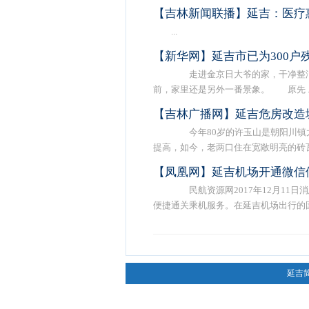
【吉林新闻联播】延吉：医疗
...
【新华网】延吉市已为300户
走进金京日大爷的家，干净整洁的
前，家里还是另外一番景象。 原先 ..
【吉林广播网】延吉危房改造
今年80岁的许玉山是朝阳川镇太
提高，如今，老两口住在宽敞明亮的砖瓦 .
【凤凰网】延吉机场开通微信
民航资源网2017年12月11
便捷通关乘机服务。在延吉机场出行的国 .
延吉