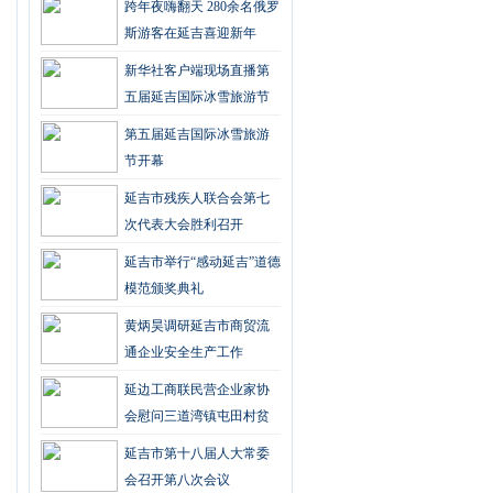
跨年夜嗨翻天 280余名俄罗
斯游客在延吉喜迎新年
新华社客户端现场直播第
五届延吉国际冰雪旅游节
盛况
第五届延吉国际冰雪旅游
节开幕
延吉市残疾人联合会第七
次代表大会胜利召开
延吉市举行“感动延吉”道德
模范颁奖典礼
黄炳昊调研延吉市商贸流
通企业安全生产工作
延边工商联民营企业家协
会慰问三道湾镇屯田村贫
困户
延吉市第十八届人大常委
会召开第八次会议