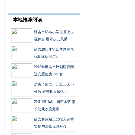
本地推荐阅读
延吉市68名小学生登上央
视舞台 展示少儿风采
延吉2017年第四季度空气
优良率达96.7%
2018年延吉市计划建设回
迁安置住房1510套
厉害了延吉！元旦三天小
长假 旅游收入超亿元
ZHUZHU幼儿园艺术节 家
长幼儿欢度元旦
延吉客运站正式投入运营
实现与高铁无缝对接