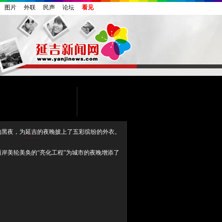
图片
外联
民声
论坛
看见
的黑夜，为
延吉
的夜晚披上了五彩缤纷的外衣。
岸美轮美奂的“亮化工程”为城市的夜晚增添了