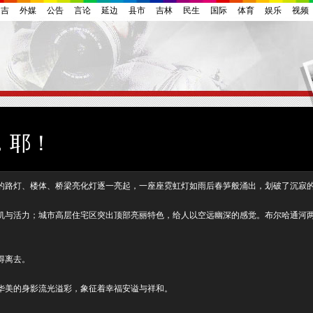
延吉
外媒
公告
言论
延边
县市
吉林
民生
国际
体育
娱乐
视频
，耶！
的路灯、楼体、桥梁亮化灯逐一亮起，一座座霓虹灯如雨后春笋般涌出，划破了沉寂
与活力；城市高层住宅区突出顶部亮丽特色，给人以空远幽深的感觉。布尔哈通河两
得离去。
华美的身影流光溢彩，象征着幸福安谥与祥和。