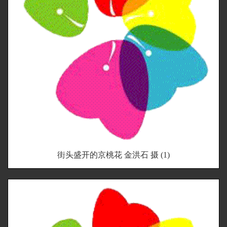
街头盛开的京桃花 金洪石 摄 (1)