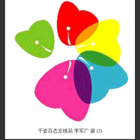
千姿百态京桃花 李军广 摄 (3)