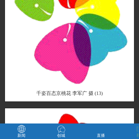
千姿百态京桃花 李军广 摄 (13)
新闻
创城
直播