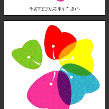
千姿百态京桃花 李军广 摄 (5)