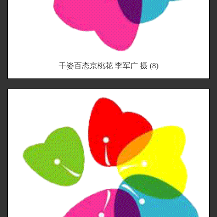
千姿百态京桃花 李军广 摄 (8)