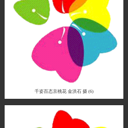
千姿百态京桃花 金洪石 摄 (6)