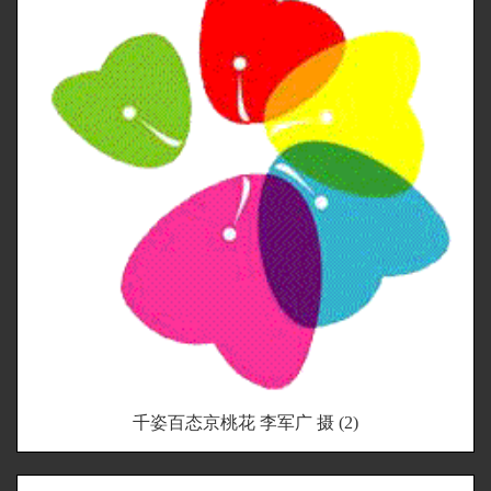
千姿百态京桃花 李军广 摄 (2)