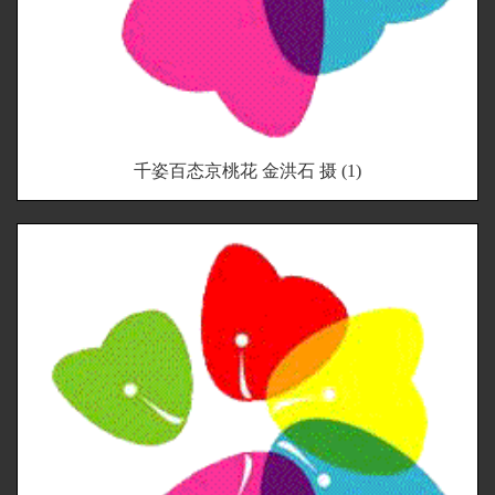
千姿百态京桃花 金洪石 摄 (1)