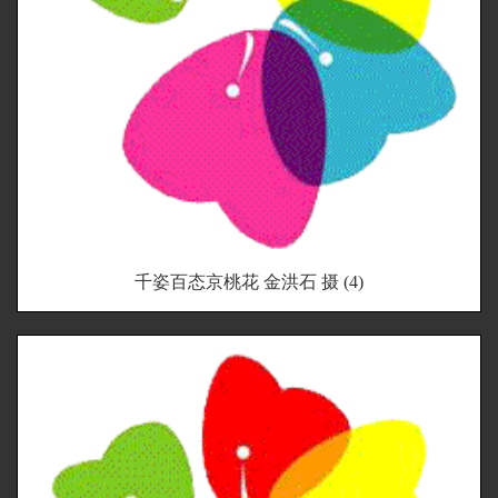
千姿百态京桃花 金洪石 摄 (4)