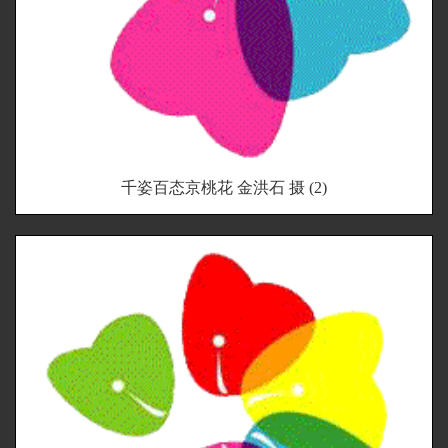
千姿百态京桃花 金洪石 摄 (2)