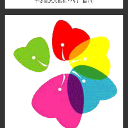
千姿百态京桃花 李军广 摄 (4)