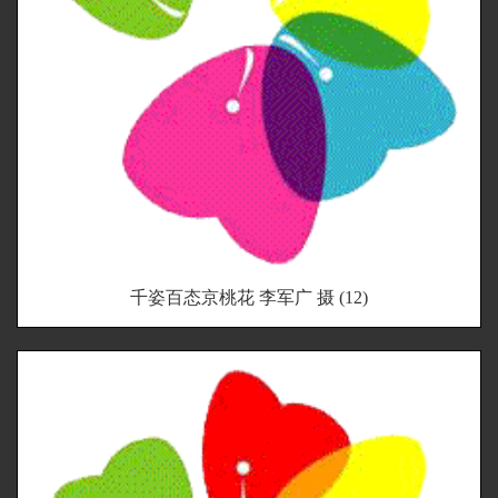
千姿百态京桃花 李军广 摄 (12)