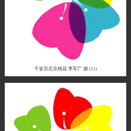
千姿百态京桃花 李军广 摄 (11)