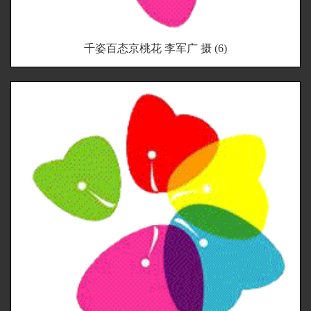
千姿百态京桃花 李军广 摄 (6)