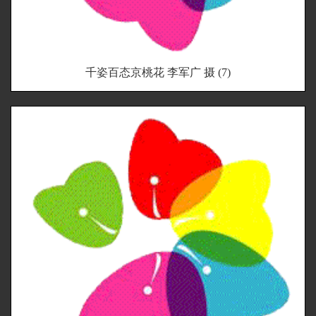
千姿百态京桃花 李军广 摄 (7)