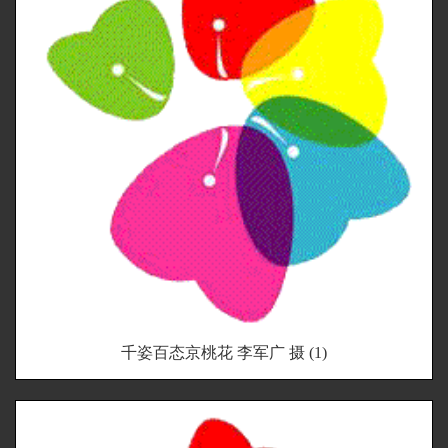
千姿百态京桃花 李军广 摄 (1)