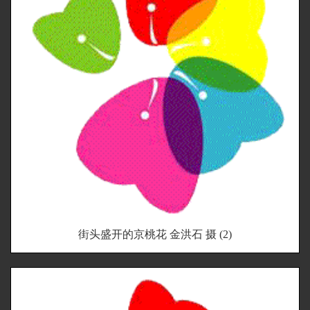
街头盛开的京桃花 金洪石 摄 (2)