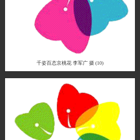
千姿百态京桃花 李军广 摄 (10)