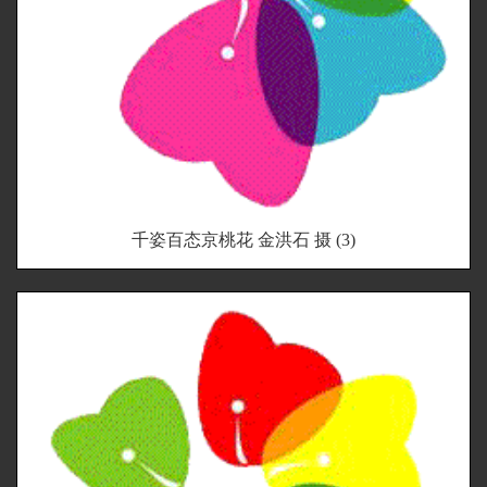
千姿百态京桃花 金洪石 摄 (3)