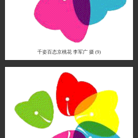
千姿百态京桃花 李军广 摄 (9)