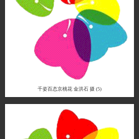
千姿百态京桃花 金洪石 摄 (5)