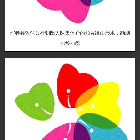
珲春县敬信公社朝阳大队集体户的知青跋山涉水，勘测
地形地貌