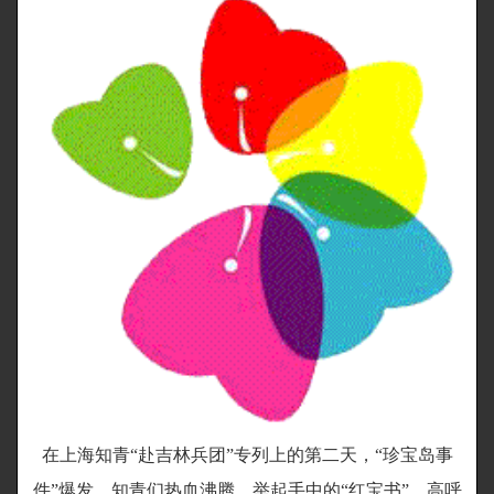
在上海知青“赴吉林兵团”专列上的第二天，“珍宝岛事
件”爆发，知青们热血沸腾，举起手中的“红宝书”，高呼