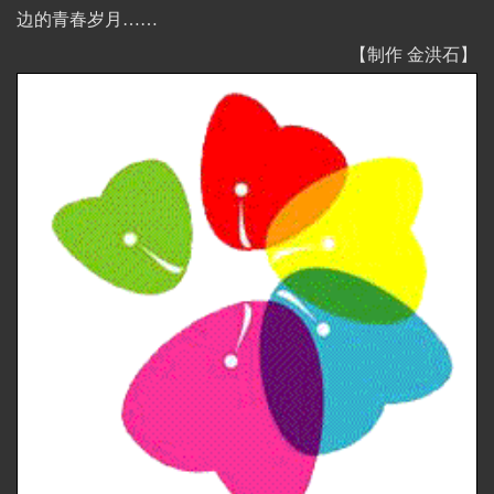
边的青春岁月……
【制作 金洪石】