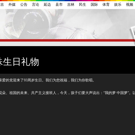
延吉
外媒
公告
言论
延边
县市
吉林
民生
国际
体育
娱乐
视频
殊生日礼物
亲爱的党迎来了93周岁生日。我们为您祝福，我们为你歌唱。
朵、祖国的未来、共产主义接班人，今天，孩子们要大声说出：“我的梦 中国梦”。