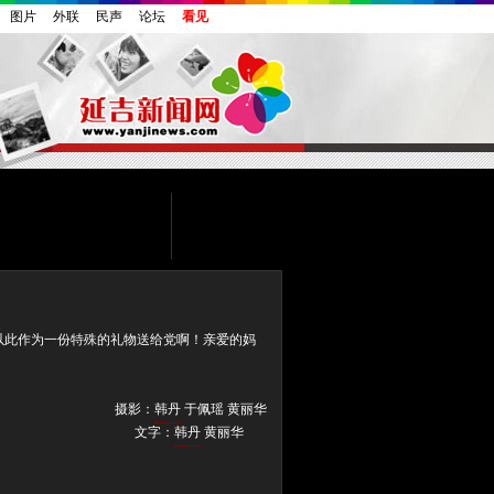
图片
外联
民声
论坛
看见
以此作为一份特殊的礼物送给党啊！亲爱的妈
摄影：
韩丹
于佩瑶 黄丽华
文字：
韩丹
黄丽华