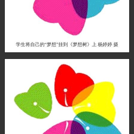
学生将自己的“梦想”挂到《梦想树》上 杨婷婷 摄