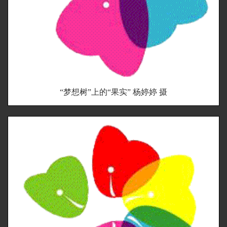
“梦想树”上的“果实” 杨婷婷 摄