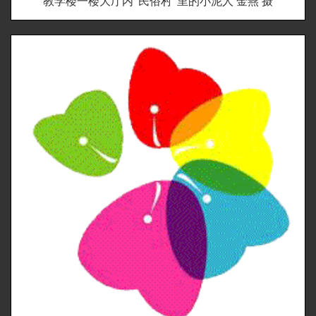
教学楼一楼大厅内“民俗村”里的小泥人 金燕 摄