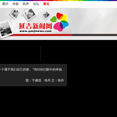
图片
外联
民声
论坛
看见
一个属于我们自己的家。”询问你们眼中的幸福
图：于佩瑶
韩丹
文：
韩丹