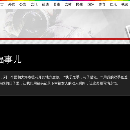
延吉
外媒
公告
言论
延边
县市
吉林
民生
国际
体育
娱乐
视频
福事儿
到一个面朝大海春暖花开的地方度假。”“执子之手，与子偕老。”“用我的双手创造
这个特殊的日子里，让我们用镜头记录下幸福女人的动人瞬间，让这美丽写满永恒。