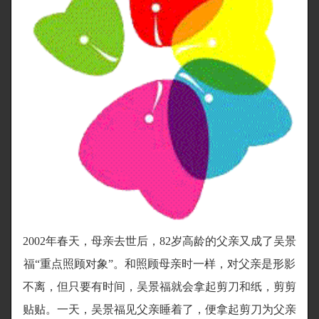
2002年春天，母亲去世后，82岁高龄的父亲又成了吴景
福“重点照顾对象”。和照顾母亲时一样，对父亲是形影
不离，但只要有时间，吴景福就会拿起剪刀和纸，剪剪
贴贴。一天，吴景福见父亲睡着了，便拿起剪刀为父亲