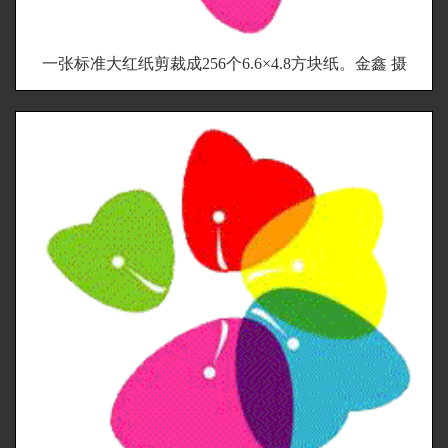
一张标准大红纸剪裁成256个6.6×4.8方块纸。金鑫 摄