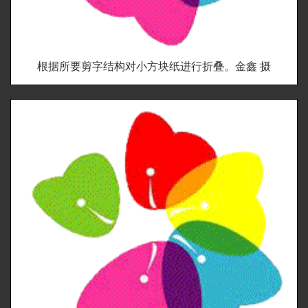
根据所要剪字结构对小方块纸进行折叠。金鑫 摄