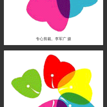
专心剪裁。李军广 摄