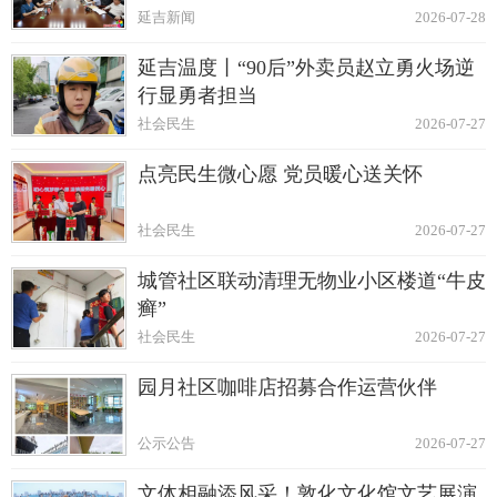
延吉新闻
2026-07-28
延吉温度丨“90后”外卖员赵立勇火场逆
行显勇者担当
社会民生
2026-07-27
点亮民生微心愿 党员暖心送关怀
社会民生
2026-07-27
城管社区联动清理无物业小区楼道“牛皮
癣”
社会民生
2026-07-27
园月社区咖啡店招募合作运营伙伴
公示公告
2026-07-27
文体相融添风采！敦化文化馆文艺展演