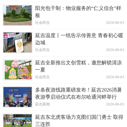
阳光包干制：物业服务的“仁义信合”样
板
社会民生
2026-08-03
延吉温度丨一纸告示传善意 青春初心暖
边城
社会民生
2026-08-03
延吉全新推出文创雪糕，邀您解锁清凉
一夏
社会民生
2026-08-03
多条夜游线路重磅发布！延吉2026消暑
夜游季启动仪式在布尔哈通河畔举行
延吉新闻
2026-08-03
延吉东北虎客场力克图们国门勇士 取得
三连胜