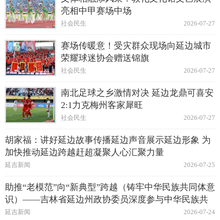
亮相中甲赛场中场
社会民生
2026-07-27
赛场传暖意！受灾群众现场向延边城市
荣耀球迷协会赠送锦旗
社会民生
2026-07-27
南北足球之乡激情对决 延边龙鼎可喜安
2:1力克梅州客家犀旺
社会民生
2026-07-27
胡家福：讲好延边故事传播延边声音展示延边形象 为
加快推动延边跨越赶超凝聚人心汇聚力量
延吉新闻
2026-07-25
助推“老模范”向“新典型”跨越（铸牢中华民族共同体意
识）——吉林省延边州政协委员深度参与中华民族共
同体建设纪实
延吉新闻
2026-07-24