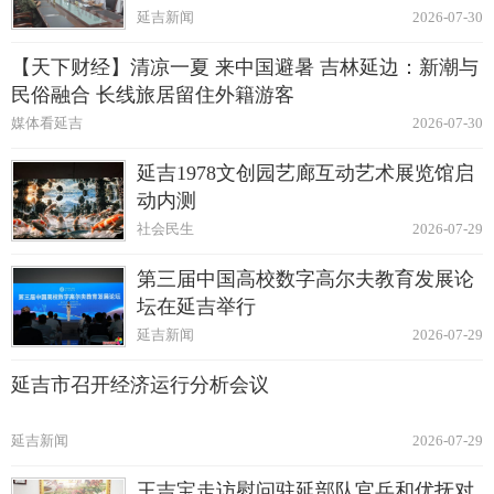
延吉新闻
2026-07-30
【天下财经】清凉一夏 来中国避暑 吉林延边：新潮与
民俗融合 长线旅居留住外籍游客
媒体看延吉
2026-07-30
延吉1978文创园艺廊互动艺术展览馆启
动内测
社会民生
2026-07-29
第三届中国高校数字高尔夫教育发展论
坛在延吉举行
延吉新闻
2026-07-29
延吉市召开经济运行分析会议
延吉新闻
2026-07-29
王吉宝走访慰问驻延部队官兵和优抚对