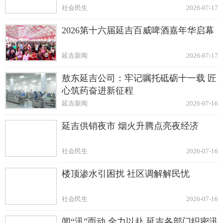
社会民生
2026-07-17
2026第十六届延吉百威啤酒嘉年华启幕
延吉新闻
2026-07-17
敖东延吉公司：牢记嘱托砥砺十一载 匠
心筑药奋进新征程
延吉新闻
2026-07-16
延吉供销夜市 烟火升腾点亮夜经济
社会民生
2026-07-16
楼顶渗水引困扰 社区调解解民忧
社会民生
2026-07-16
闻“汛”而动 全力以赴 延吉各部门织密汛