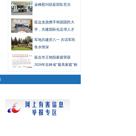
汇演
金峰慰问驻延部队官兵
延边龙鼎携手韩国国民大
学，共建国际化足球人才
培养新平台
军地共建庆八一 共话军民
鱼水情深
延吉市王艳阳家庭荣获
2026年吉林省“最美家庭”称
号
档