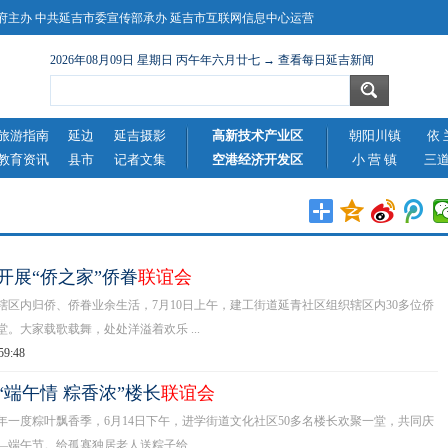
主办 中共延吉市委宣传部承办 延吉市互联网信息中心运营
2026年08月09日 星期日 丙午年六月廿七 → 查看每日延吉新闻
旅游指南
延边
延吉摄影
高新技术产业区
朝阳川镇
依 
教育资讯
县市
记者文集
空港经济开发区
小 营 镇
三
开展“侨之家”侨眷
联谊会
内归侨、侨眷业余生活，7月10日上午，建工街道延青社区组织辖区内30多位侨
。大家载歌载舞，处处洋溢着欢乐 ...
59:48
“端午情 粽香浓”楼长
联谊会
度粽叶飘香季，6月14日下午，进学街道文化社区50多名楼长欢聚一堂，共同庆
端午节。给孤寡独居老人送粽子给 ...