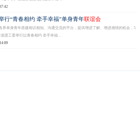
37:42
举行“青春相约 牵手幸福”单身青年
联谊会
单身青年搭建相识相知、沟通交流的平台，提供增进了解、增进感情的机会，5
道团工委举行以青春相约 牵手幸福 ...
14:09