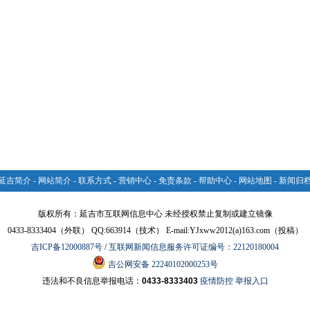
延吉简介
-
网站简介
-
联系方式
-
营销中心
-
免责条款
-
帮助中心
-
网站地图
-
新闻归
版权所有：延吉市互联网信息中心 未经授权禁止复制或建立镜像
0433-8333404（外联） QQ:663914（技术） E-mail:YJxww2012(a)163.com（投稿）
吉ICP备12000887号
/
互联网新闻信息服务许可证编号：22120180004
吉公网安备 22240102000253号
违法和不良信息举报电话：
0433-8333403
疫情防控 举报入口