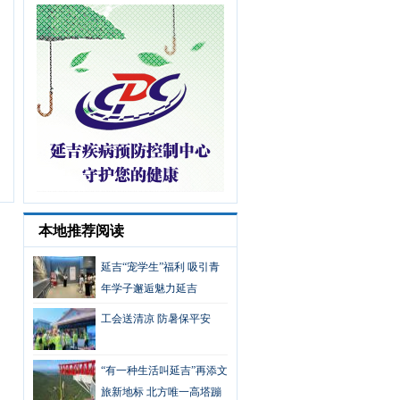
本地推荐阅读
延吉“宠学生”福利 吸引青
年学子邂逅魅力延吉
工会送清凉 防暑保平安
“有一种生活叫延吉”再添文
旅新地标 北方唯一高塔蹦