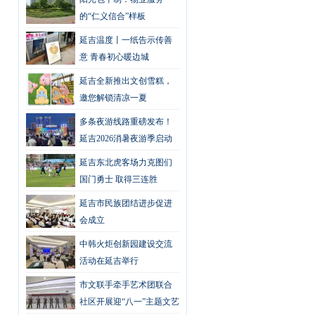
的“仁义信合”样板
延吉温度丨一纸告示传善
意 青春初心暖边城
延吉全新推出文创雪糕，
邀您解锁清凉一夏
多条夜游线路重磅发布！
延吉2026消暑夜游季启动
仪式在布尔哈通河畔举行
延吉东北虎客场力克图们
国门勇士 取得三连胜
延吉市民族团结进步促进
会成立
中韩火炬创新园建设交流
活动在延吉举行
市文联手牵手艺术团联合
社区开展迎“八一”主题文艺