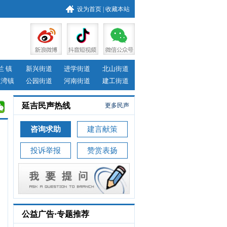
设为首页
|
收藏本站
兰 镇
新兴街道
进学街道
北山街道
道湾镇
公园街道
河南街道
建工街道
延吉民声热线
更多民声
咨询求助
建言献策
投诉举报
赞赏表扬
公益广告·专题推荐