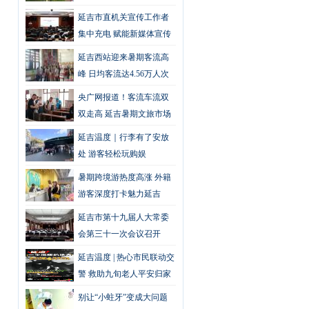
极正式运营
延吉市直机关宣传工作者
集中充电 赋能新媒体宣传
提质增效
延吉西站迎来暑期客流高
峰 日均客流达4.56万人次
央广网报道！客流车流双
双走高 延吉暑期文旅市场
持续火爆
延吉温度｜行李有了安放
处 游客轻松玩购娱
暑期跨境游热度高涨 外籍
游客深度打卡魅力延吉
延吉市第十九届人大常委
会第三十一次会议召开
延吉温度 | 热心市民联动交
警 救助九旬老人平安归家
别让“小蛀牙”变成大问题