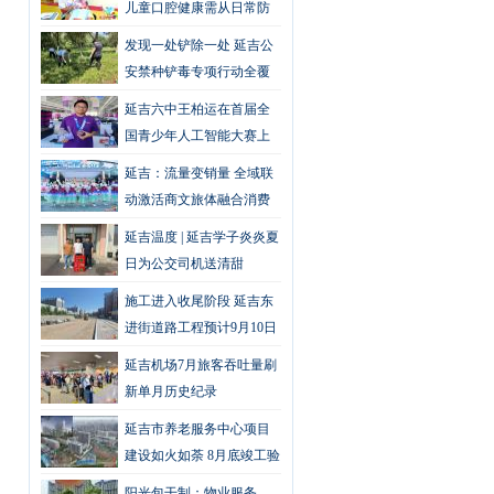
儿童口腔健康需从日常防
护做起
发现一处铲除一处 延吉公
安禁种铲毒专项行动全覆
盖无死角
延吉六中王柏运在首届全
国青少年人工智能大赛上
获专项奖，全国仅10人
延吉：流量变销量 全域联
动激活商文旅体融合消费
新动能
延吉温度 | 延吉学子炎炎夏
日为公交司机送清甜
施工进入收尾阶段 延吉东
进街道路工程预计9月10日
通车
延吉机场7月旅客吞吐量刷
新单月历史纪录
延吉市养老服务中心项目
建设如火如荼 8月底竣工验
收
阳光包干制：物业服务