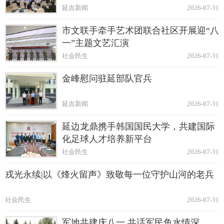
延吉新闻
2026-07-31
市文联手牵手艺术团联合社区开展迎“八
一”主题文艺汇演
社会民生
2026-07-31
金峰慰问驻延部队官兵
延吉新闻
2026-07-31
延边龙鼎携手韩国国民大学，共建国际
化足球人才培养新平台
社会民生
2026-07-31
戎光永续|以《烽火留声》致敬每一位守护山河的老兵
社会民生
2026-07-31
军地共建庆八一 共话军民鱼水情深