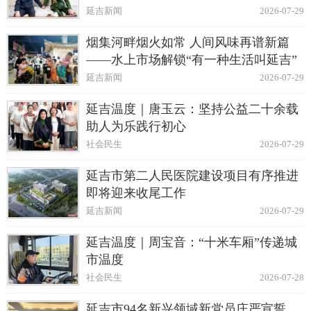
延吉新闻
2026-07-29
烟集河畔烟火如常 人间风味再谱新篇
——水上市场解锁“有一种生活叫延吉”
延吉新闻
2026-07-29
延吉温度｜唐玉云：坚持公益二十余载
助人为乐践行初心
社会民生
2026-07-29
延吉市第二人民医院建设项目有序推进
即将迎来收尾工作
延吉新闻
2026-07-29
延吉温度｜周宝音：“十米车厢”传递城
市温度
社会民生
2026-07-28
延吉市94名新兴领域新党员庄严宣誓