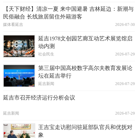
【天下财经】清凉一夏 来中国避暑 吉林延边：新潮与
民俗融合 长线旅居留住外籍游客
媒体看延吉
2026-07-30
延吉1978文创园艺廊互动艺术展览馆启
动内测
社会民生
2026-07-29
第三届中国高校数字高尔夫教育发展论
坛在延吉举行
延吉新闻
2026-07-29
延吉市召开经济运行分析会议
延吉新闻
2026-07-29
王吉宝走访慰问驻延部队官兵和优抚对
象