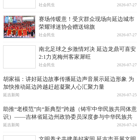
社会民生
2026-07-27
赛场传暖意！受灾群众现场向延边城市
荣耀球迷协会赠送锦旗
社会民生
2026-07-27
南北足球之乡激情对决 延边龙鼎可喜安
2:1力克梅州客家犀旺
社会民生
2026-07-27
胡家福：讲好延边故事传播延边声音展示延边形象 为
加快推动延边跨越赶超凝聚人心汇聚力量
延吉新闻
2026-07-25
助推“老模范”向“新典型”跨越（铸牢中华民族共同体意
识）——吉林省延边州政协委员深度参与中华民族共
同体建设纪实
延吉新闻
2026-07-24
文明养犬共建美好家园 延吉市开展文明