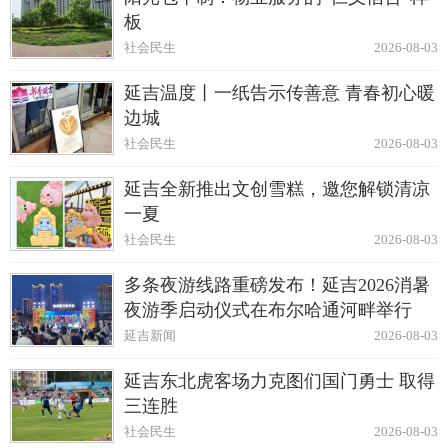
板
社会民生
2026-08-03
延吉温度丨一纸告示传善意 青春初心暖
边城
社会民生
2026-08-03
延吉全新推出文创雪糕，邀您解锁清凉
一夏
社会民生
2026-08-03
多条夜游线路重磅发布！延吉2026消暑
夜游季启动仪式在布尔哈通河畔举行
延吉新闻
2026-08-03
延吉东北虎客场力克图们国门勇士 取得
三连胜
社会民生
2026-08-03