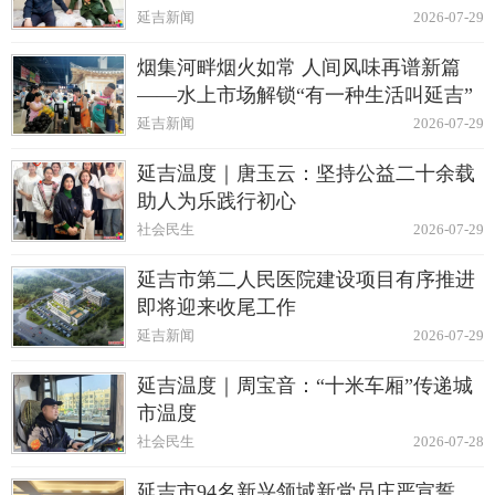
延吉新闻
2026-07-29
烟集河畔烟火如常 人间风味再谱新篇
——水上市场解锁“有一种生活叫延吉”
延吉新闻
2026-07-29
延吉温度｜唐玉云：坚持公益二十余载
助人为乐践行初心
社会民生
2026-07-29
延吉市第二人民医院建设项目有序推进
即将迎来收尾工作
延吉新闻
2026-07-29
延吉温度｜周宝音：“十米车厢”传递城
市温度
社会民生
2026-07-28
延吉市94名新兴领域新党员庄严宣誓