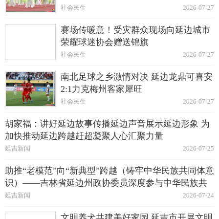
社会民生
2026-07-27
赛场传暖意！受灾群众现场向延边城市
荣耀球迷协会赠送锦旗
社会民生
2026-07-27
南北足球之乡激情对决 延边龙鼎可喜安
2:1力克梅州客家犀旺
社会民生
2026-07-27
胡家福：讲好延边故事传播延边声音展示延边形象 为
加快推动延边跨越赶超凝聚人心汇聚力量
延吉新闻
2026-07-25
助推“老模范”向“新典型”跨越（铸牢中华民族共同体意
识）——吉林省延边州政协委员深度参与中华民族共
同体建设纪实
延吉新闻
2026-07-24
文明养犬共建美好家园 延吉市开展文明