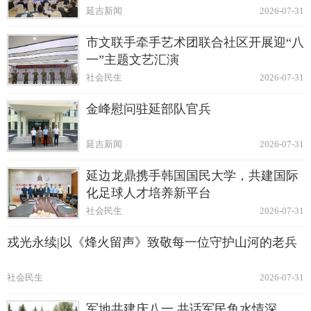
延吉新闻
2026-07-31
市文联手牵手艺术团联合社区开展迎“八
一”主题文艺汇演
社会民生
2026-07-31
金峰慰问驻延部队官兵
延吉新闻
2026-07-31
延边龙鼎携手韩国国民大学，共建国际
化足球人才培养新平台
社会民生
2026-07-31
戎光永续|以《烽火留声》致敬每一位守护山河的老兵
社会民生
2026-07-31
军地共建庆八一 共话军民鱼水情深