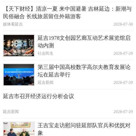
【天下财经】清凉一夏 来中国避暑 吉林延边：新潮与
民俗融合 长线旅居留住外籍游客
媒体看延吉
2026-07-30
延吉1978文创园艺廊互动艺术展览馆启
动内测
社会民生
2026-07-29
第三届中国高校数字高尔夫教育发展论
坛在延吉举行
延吉新闻
2026-07-29
延吉市召开经济运行分析会议
延吉新闻
2026-07-29
王吉宝走访慰问驻延部队官兵和优抚对
象