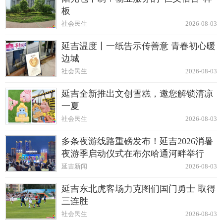
板
社会民生
2026-08-03
延吉温度丨一纸告示传善意 青春初心暖
边城
社会民生
2026-08-03
延吉全新推出文创雪糕，邀您解锁清凉
一夏
社会民生
2026-08-03
多条夜游线路重磅发布！延吉2026消暑
夜游季启动仪式在布尔哈通河畔举行
延吉新闻
2026-08-03
延吉东北虎客场力克图们国门勇士 取得
三连胜
社会民生
2026-08-03