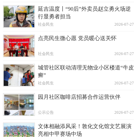
延吉温度丨“90后”外卖员赵立勇火场逆
行显勇者担当
社会民生
2026-07-27
点亮民生微心愿 党员暖心送关怀
社会民生
2026-07-27
城管社区联动清理无物业小区楼道“牛皮
癣”
社会民生
2026-07-27
园月社区咖啡店招募合作运营伙伴
公示公告
2026-07-27
文体相融添风采！敦化文化馆文艺展演
亮相中甲赛场中场