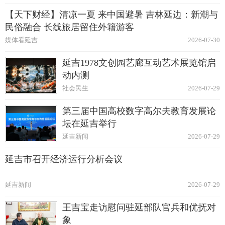
【天下财经】清凉一夏 来中国避暑 吉林延边：新潮与
民俗融合 长线旅居留住外籍游客
媒体看延吉
2026-07-30
延吉1978文创园艺廊互动艺术展览馆启
动内测
社会民生
2026-07-29
第三届中国高校数字高尔夫教育发展论
坛在延吉举行
延吉新闻
2026-07-29
延吉市召开经济运行分析会议
延吉新闻
2026-07-29
王吉宝走访慰问驻延部队官兵和优抚对
象