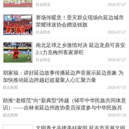
社会民生
2026-07-27
赛场传暖意！受灾群众现场向延边城市
荣耀球迷协会赠送锦旗
社会民生
2026-07-27
南北足球之乡激情对决 延边龙鼎可喜安
2:1力克梅州客家犀旺
社会民生
2026-07-27
胡家福：讲好延边故事传播延边声音展示延边形象 为
加快推动延边跨越赶超凝聚人心汇聚力量
延吉新闻
2026-07-25
助推“老模范”向“新典型”跨越（铸牢中华民族共同体意
识）——吉林省延边州政协委员深度参与中华民族共
同体建设纪实
延吉新闻
2026-07-24
文明养犬共建美好家园 延吉市开展文明