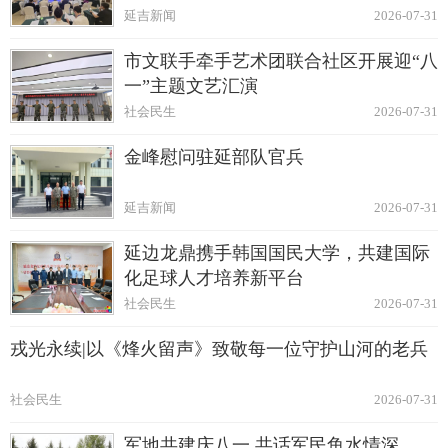
延吉新闻
2026-07-31
市文联手牵手艺术团联合社区开展迎“八
一”主题文艺汇演
社会民生
2026-07-31
金峰慰问驻延部队官兵
延吉新闻
2026-07-31
延边龙鼎携手韩国国民大学，共建国际
化足球人才培养新平台
社会民生
2026-07-31
戎光永续|以《烽火留声》致敬每一位守护山河的老兵
社会民生
2026-07-31
军地共建庆八一 共话军民鱼水情深