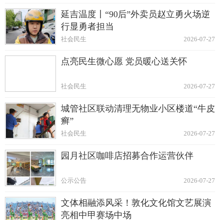
延吉温度丨“90后”外卖员赵立勇火场逆
行显勇者担当
社会民生
2026-07-27
点亮民生微心愿 党员暖心送关怀
社会民生
2026-07-27
城管社区联动清理无物业小区楼道“牛皮
癣”
社会民生
2026-07-27
园月社区咖啡店招募合作运营伙伴
公示公告
2026-07-27
文体相融添风采！敦化文化馆文艺展演
亮相中甲赛场中场