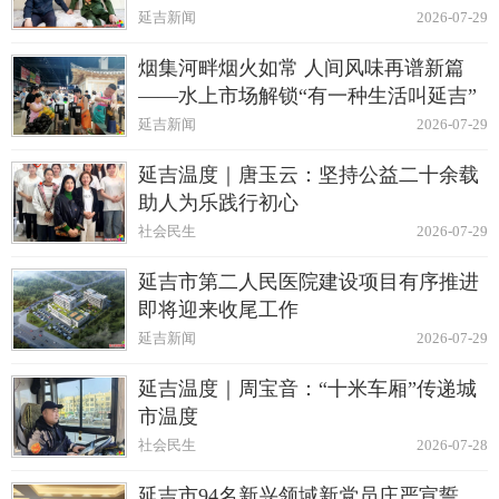
延吉新闻
2026-07-29
烟集河畔烟火如常 人间风味再谱新篇
——水上市场解锁“有一种生活叫延吉”
延吉新闻
2026-07-29
延吉温度｜唐玉云：坚持公益二十余载
助人为乐践行初心
社会民生
2026-07-29
延吉市第二人民医院建设项目有序推进
即将迎来收尾工作
延吉新闻
2026-07-29
延吉温度｜周宝音：“十米车厢”传递城
市温度
社会民生
2026-07-28
延吉市94名新兴领域新党员庄严宣誓