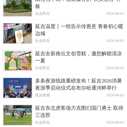
板
社会民生
2026-08-03
延吉温度丨一纸告示传善意 青春初心暖
边城
社会民生
2026-08-03
延吉全新推出文创雪糕，邀您解锁清凉
一夏
社会民生
2026-08-03
多条夜游线路重磅发布！延吉2026消暑
夜游季启动仪式在布尔哈通河畔举行
延吉新闻
2026-08-03
延吉东北虎客场力克图们国门勇士 取得
三连胜
社会民生
2026-08-03