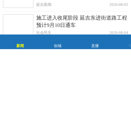
延吉新闻
2026-08-05
施工进入收尾阶段 延吉东进街道路工程
预计9月10日通车
社会民生
2026-08-04
涉案400余万元！延吉警方破获养老集资诈骗案
新闻
创城
直播
社会民生
2026-08-04
延吉机场7月旅客吞吐量刷新单月历史
纪录
延吉新闻
2026-08-04
延吉市养老服务中心项目建设如火如荼
8月底竣工验收
延吉新闻
2026-08-03
阳光包干制：物业服务的“仁义信合”样