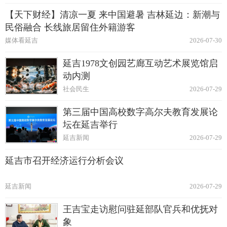
【天下财经】清凉一夏 来中国避暑 吉林延边：新潮与
民俗融合 长线旅居留住外籍游客
媒体看延吉
2026-07-30
延吉1978文创园艺廊互动艺术展览馆启
动内测
社会民生
2026-07-29
第三届中国高校数字高尔夫教育发展论
坛在延吉举行
延吉新闻
2026-07-29
延吉市召开经济运行分析会议
延吉新闻
2026-07-29
王吉宝走访慰问驻延部队官兵和优抚对
象