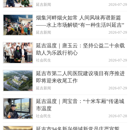
延吉新闻
2026-07-29
烟集河畔烟火如常 人间风味再谱新篇
——水上市场解锁“有一种生活叫延吉”
延吉新闻
2026-07-29
延吉温度｜唐玉云：坚持公益二十余载
助人为乐践行初心
社会民生
2026-07-29
延吉市第二人民医院建设项目有序推进
即将迎来收尾工作
延吉新闻
2026-07-29
延吉温度｜周宝音：“十米车厢”传递城
市温度
社会民生
2026-07-28
延吉市94名新兴领域新党员庄严宣誓