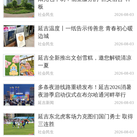
板
社会民生
2026-08-03
延吉温度丨一纸告示传善意 青春初心暖
边城
社会民生
2026-08-03
延吉全新推出文创雪糕，邀您解锁清凉
一夏
社会民生
2026-08-03
多条夜游线路重磅发布！延吉2026消暑
夜游季启动仪式在布尔哈通河畔举行
延吉新闻
2026-08-03
延吉东北虎客场力克图们国门勇士 取得
三连胜
社会民生
2026-08-03