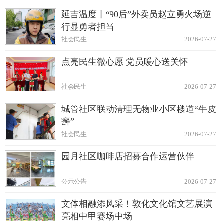
延吉温度丨“90后”外卖员赵立勇火场逆
行显勇者担当
社会民生
2026-07-27
点亮民生微心愿 党员暖心送关怀
社会民生
2026-07-27
城管社区联动清理无物业小区楼道“牛皮
癣”
社会民生
2026-07-27
园月社区咖啡店招募合作运营伙伴
公示公告
2026-07-27
文体相融添风采！敦化文化馆文艺展演
亮相中甲赛场中场