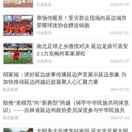
社会民生
2026-07-27
赛场传暖意！受灾群众现场向延边城市
荣耀球迷协会赠送锦旗
社会民生
2026-07-27
南北足球之乡激情对决 延边龙鼎可喜安
2:1力克梅州客家犀旺
社会民生
2026-07-27
胡家福：讲好延边故事传播延边声音展示延边形象 为
加快推动延边跨越赶超凝聚人心汇聚力量
延吉新闻
2026-07-25
助推“老模范”向“新典型”跨越（铸牢中华民族共同体意
识）——吉林省延边州政协委员深度参与中华民族共
同体建设纪实
延吉新闻
2026-07-24
文明养犬共建美好家园 延吉市开展文明