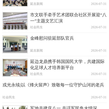
延吉新闻
2026-07-31
市文联手牵手艺术团联合社区开展迎“八
一”主题文艺汇演
社会民生
2026-07-31
金峰慰问驻延部队官兵
延吉新闻
2026-07-31
延边龙鼎携手韩国国民大学，共建国际
化足球人才培养新平台
社会民生
2026-07-31
戎光永续|以《烽火留声》致敬每一位守护山河的老兵
社会民生
2026-07-31
军地共建庆八一 共话军民鱼水情深