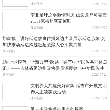
社会民生
2026-07-27
南北足球之乡激情对决 延边龙鼎可喜安
2:1力克梅州客家犀旺
社会民生
2026-07-27
胡家福：讲好延边故事传播延边声音展示延边形象 为
加快推动延边跨越赶超凝聚人心汇聚力量
延吉新闻
2026-07-25
助推“老模范”向“新典型”跨越（铸牢中华民族共同体意
识）——吉林省延边州政协委员深度参与中华民族共
同体建设纪实
延吉新闻
2026-07-24
文明养犬共建美好家园 延吉市开展文明
养犬主题实践活动
延吉新闻
2026-07-24
延吉市政协督办重点的提案