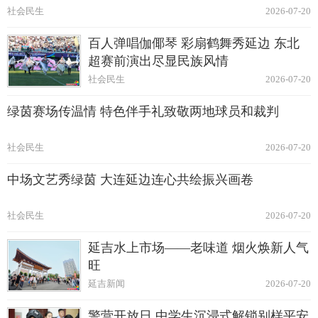
社会民生
2026-07-20
百人弹唱伽倻琴 彩扇鹤舞秀延边 东北
超赛前演出尽显民族风情
社会民生
2026-07-20
绿茵赛场传温情 特色伴手礼致敬两地球员和裁判
社会民生
2026-07-20
中场文艺秀绿茵 大连延边连心共绘振兴画卷
社会民生
2026-07-20
延吉水上市场——老味道 烟火焕新人气
旺
延吉新闻
2026-07-20
警营开放日 中学生沉浸式解锁别样平安