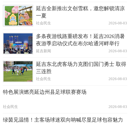
延吉全新推出文创雪糕，邀您解锁清凉
一夏
社会民生
2026-08-03
多条夜游线路重磅发布！延吉2026消暑
夜游季启动仪式在布尔哈通河畔举行
延吉新闻
2026-08-03
延吉东北虎客场力克图们国门勇士 取得
三连胜
社会民生
2026-08-03
特色展演燃亮延边州县足球联赛赛场
社会民生
2026-08-03
绿茵见温情！主客场球迷双向呐喊尽显足球包容魅力