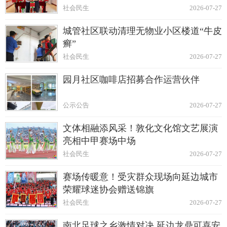
社会民生
2026-07-27
城管社区联动清理无物业小区楼道“牛皮
癣”
社会民生
2026-07-27
园月社区咖啡店招募合作运营伙伴
公示公告
2026-07-27
文体相融添风采！敦化文化馆文艺展演
亮相中甲赛场中场
社会民生
2026-07-27
赛场传暖意！受灾群众现场向延边城市
荣耀球迷协会赠送锦旗
社会民生
2026-07-27
南北足球之乡激情对决 延边龙鼎可喜安