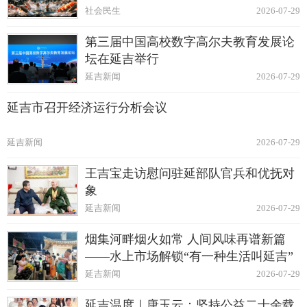
社会民生
2026-07-29
第三届中国高校数字高尔夫教育发展论
坛在延吉举行
延吉新闻
2026-07-29
延吉市召开经济运行分析会议
延吉新闻
2026-07-29
王吉宝走访慰问驻延部队官兵和优抚对
象
延吉新闻
2026-07-29
烟集河畔烟火如常 人间风味再谱新篇
——水上市场解锁“有一种生活叫延吉”
延吉新闻
2026-07-29
延吉温度｜唐玉云：坚持公益二十余载