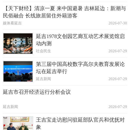
【天下财经】清凉一夏 来中国避暑 吉林延边：新潮与
民俗融合 长线旅居留住外籍游客
媒体看延吉
2026-07-30
延吉1978文创园艺廊互动艺术展览馆启
动内测
社会民生
2026-07-29
第三届中国高校数字高尔夫教育发展论
坛在延吉举行
延吉新闻
2026-07-29
延吉市召开经济运行分析会议
延吉新闻
2026-07-29
王吉宝走访慰问驻延部队官兵和优抚对
象