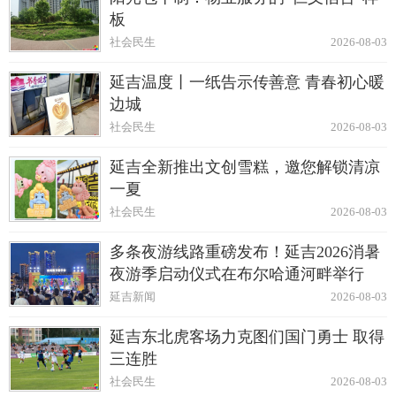
板
社会民生
2026-08-03
延吉温度丨一纸告示传善意 青春初心暖
边城
社会民生
2026-08-03
延吉全新推出文创雪糕，邀您解锁清凉
一夏
社会民生
2026-08-03
多条夜游线路重磅发布！延吉2026消暑
夜游季启动仪式在布尔哈通河畔举行
延吉新闻
2026-08-03
延吉东北虎客场力克图们国门勇士 取得
三连胜
社会民生
2026-08-03