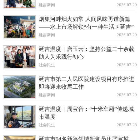
延吉新闻
2026-07-29
烟集河畔烟火如常 人间风味再谱新篇
——水上市场解锁“有一种生活叫延吉”
延吉新闻
2026-07-29
延吉温度｜唐玉云：坚持公益二十余载
助人为乐践行初心
社会民生
2026-07-29
延吉市第二人民医院建设项目有序推进
即将迎来收尾工作
延吉新闻
2026-07-29
延吉温度｜周宝音：“十米车厢”传递城
市温度
社会民生
2026-07-28
延吉市94名新兴领域新党员庄严宣誓