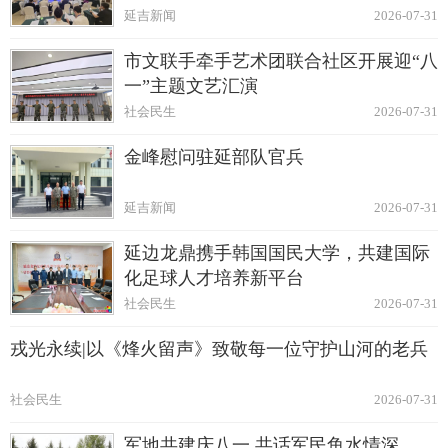
延吉新闻
2026-07-31
市文联手牵手艺术团联合社区开展迎“八
一”主题文艺汇演
社会民生
2026-07-31
金峰慰问驻延部队官兵
延吉新闻
2026-07-31
延边龙鼎携手韩国国民大学，共建国际
化足球人才培养新平台
社会民生
2026-07-31
戎光永续|以《烽火留声》致敬每一位守护山河的老兵
社会民生
2026-07-31
军地共建庆八一 共话军民鱼水情深