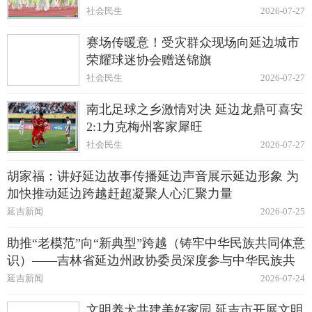
社会民生
2026-07-27
赛场传暖意！受灾群众现场向延边城市
荣耀球迷协会赠送锦旗
社会民生
2026-07-27
南北足球之乡激情对决 延边龙鼎可喜安
2:1力克梅州客家犀旺
社会民生
2026-07-27
胡家福：讲好延边故事传播延边声音展示延边形象 为
加快推动延边跨越赶超凝聚人心汇聚力量
延吉新闻
2026-07-25
助推“老模范”向“新典型”跨越（铸牢中华民族共同体意
识）——吉林省延边州政协委员深度参与中华民族共
同体建设纪实
延吉新闻
2026-07-24
文明养犬共建美好家园 延吉市开展文明