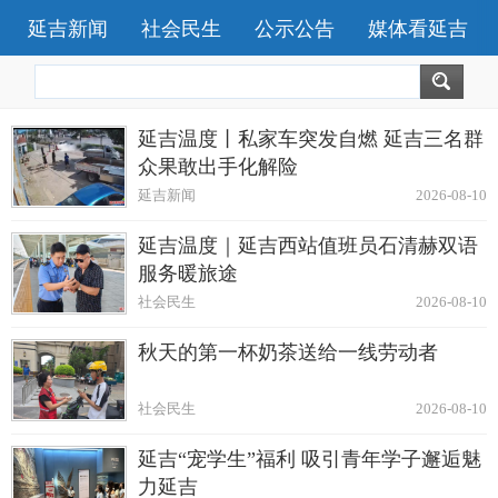
延吉新闻
社会民生
公示公告
媒体看延吉
延吉温度丨私家车突发自燃 延吉三名群
众果敢出手化解险
延吉新闻
2026-08-10
延吉温度｜延吉西站值班员石清赫双语
服务暖旅途
社会民生
2026-08-10
秋天的第一杯奶茶送给一线劳动者
社会民生
2026-08-10
延吉“宠学生”福利 吸引青年学子邂逅魅
力延吉