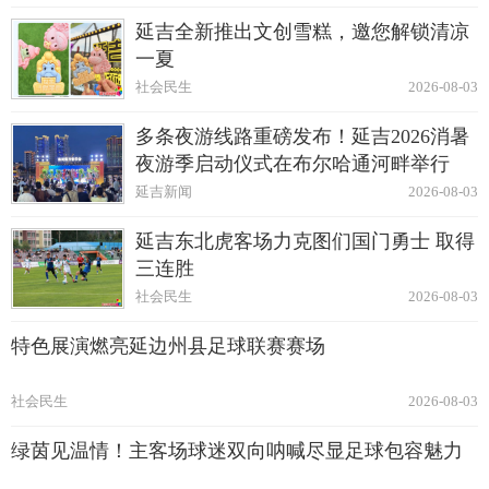
延吉全新推出文创雪糕，邀您解锁清凉
一夏
社会民生
2026-08-03
多条夜游线路重磅发布！延吉2026消暑
夜游季启动仪式在布尔哈通河畔举行
延吉新闻
2026-08-03
延吉东北虎客场力克图们国门勇士 取得
三连胜
社会民生
2026-08-03
特色展演燃亮延边州县足球联赛赛场
社会民生
2026-08-03
绿茵见温情！主客场球迷双向呐喊尽显足球包容魅力