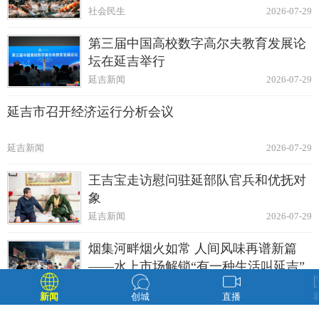
社会民生
2026-07-29
第三届中国高校数字高尔夫教育发展论
坛在延吉举行
延吉新闻
2026-07-29
延吉市召开经济运行分析会议
延吉新闻
2026-07-29
王吉宝走访慰问驻延部队官兵和优抚对
象
延吉新闻
2026-07-29
烟集河畔烟火如常 人间风味再谱新篇
——水上市场解锁“有一种生活叫延吉”
延吉新闻
2026-07-29
新闻
创城
直播
延吉温度｜唐玉云：坚持公益二十余载