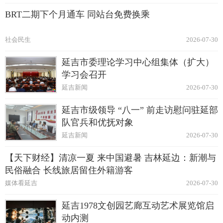
BRT二期下个月通车 同站台免费换乘
社会民生
2026-07-30
延吉市委理论学习中心组集体（扩大）
学习会召开
延吉新闻
2026-07-30
延吉市级领导 “八一” 前走访慰问驻延部
队官兵和优抚对象
延吉新闻
2026-07-30
【天下财经】清凉一夏 来中国避暑 吉林延边：新潮与
民俗融合 长线旅居留住外籍游客
媒体看延吉
2026-07-30
延吉1978文创园艺廊互动艺术展览馆启
动内测