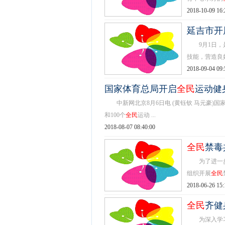
2018-10-09 16:
延吉市开展
9月1日，是
技能，营造良好
2018-09-04 09:
国家体育总局开启
全民
运动健
中新网北京8月6日电 (黄钰钦 马元豪)国家体
和100个
全民
运动 ...
2018-08-07 08:40:00
全民
禁毒
为了进一
组织开展
全民
2018-06-26 15:
全民
齐健
为深入学习贯