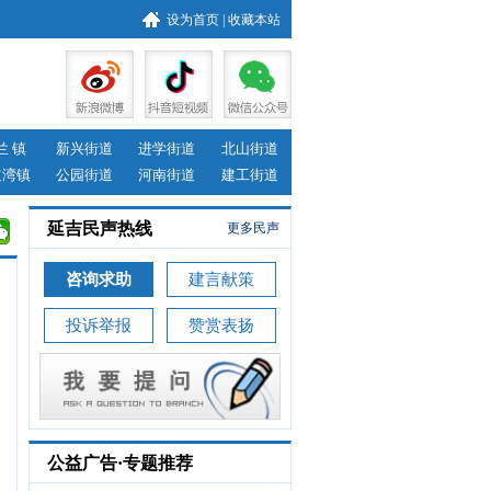
设为首页
|
收藏本站
兰 镇
新兴街道
进学街道
北山街道
道湾镇
公园街道
河南街道
建工街道
延吉民声热线
更多民声
咨询求助
建言献策
投诉举报
赞赏表扬
公益广告·专题推荐