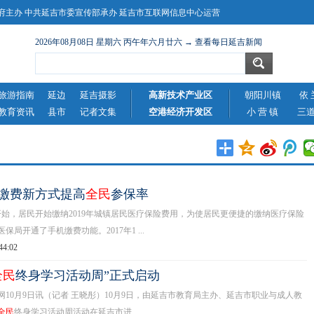
主办 中共延吉市委宣传部承办 延吉市互联网信息中心运营
2026年08月08日 星期六 丙午年六月廿六 → 查看每日延吉新闻
旅游指南
延边
延吉摄影
高新技术产业区
朝阳川镇
依 
教育资讯
县市
记者文集
空港经济开发区
小 营 镇
三
缴费新方式提高
全民
参保率
始，居民开始缴纳2019年城镇居民医疗保险费用，为使居民更便捷的缴纳医疗保险
保局开通了手机缴费功能。2017年1 ...
44:02
全民
终身学习活动周”正式启动
0月9日讯（记者 王晓彤）10月9日，由延吉市教育局主办、延吉市职业与成人教
全民
终身学习活动周活动在延吉市进 ...