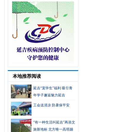
本地推荐阅读
延吉“宠学生”福利 吸引青
年学子邂逅魅力延吉
工会送清凉 防暑保平安
“有一种生活叫延吉”再添文
旅新地标 北方唯一高塔蹦