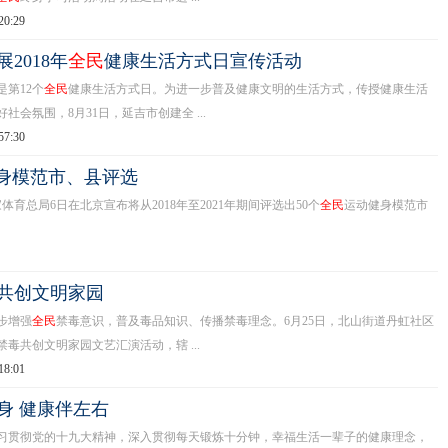
20:29
2018年
全民
健康生活方式日宣传活动
第12个
全民
健康生活方式日。为进一步普及健康文明的生活方式，传授健康生活
社会氛围，8月31日，延吉市创建全 ...
57:30
身模范市、县评选
育总局6日在北京宣布将从2018年至2021年期间评选出50个
全民
运动健身模范市
共创文明家园
步增强
全民
禁毒意识，普及毒品知识、传播禁毒理念。6月25日，北山街道丹虹社区
禁毒共创文明家园文艺汇演活动，辖 ...
18:01
身 健康伴左右
彻党的十九大精神，深入贯彻每天锻炼十分钟，幸福生活一辈子的健康理念，