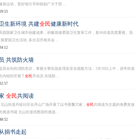
健身运动，更好地引导和鼓励广大干部 ...
29:53
卫生新环境 共建
全民
健康新时代
国家卫生城市创建成果，积极迎接爱国卫生复审工作，新兴街道高度重视、迅
展爱国卫生活动, 多次召开相关会 ...
34:12
员 共筑防火墙
全街的消防意识，掌握火警应急处理及安全疏散方法，5月18日上午，进学街道
区内组织开展了
全民
齐动员 共筑防 ...
32:57
家
全民
共阅读
北山街道丹延社区在丹山广场开展了以书香飘万家，
全民
共阅读为主题的免费发放
挑选书籍 北山街道供图居民挑选 ...
48:52
从捐书走起