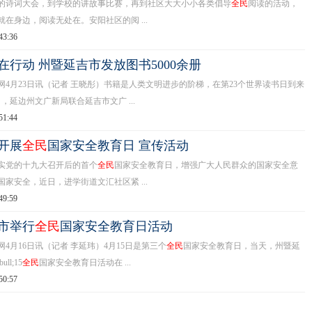
诗词大会，到学校的讲故事比赛，再到社区大大小小各类倡导
全民
阅读的活动，
在身边，阅读无处在。安阳社区的阅 ...
43:36
在行动 州暨延吉市发放图书5000余册
月23日讯（记者 王晓彤）书籍是人类文明进步的阶梯，在第23个世界读书日到来
日，延边州文广新局联合延吉市文广 ...
51:44
开展
全民
国家安全教育日 宣传活动
党的十九大召开后的首个
全民
国家安全教育日，增强广大人民群众的国家安全意
家安全，近日，进学街道文汇社区紧 ...
49:59
市举行
全民
国家安全教育日活动
月16日讯（记者 李延玮）4月15日是第三个
全民
国家安全教育日，当天，州暨延
ll;15
全民
国家安全教育日活动在 ...
50:57