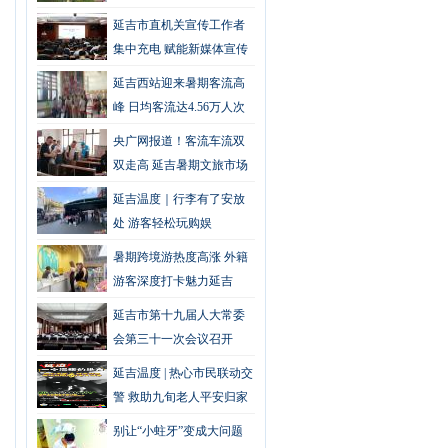
极正式运营
延吉市直机关宣传工作者
集中充电 赋能新媒体宣传
提质增效
延吉西站迎来暑期客流高
峰 日均客流达4.56万人次
央广网报道！客流车流双
双走高 延吉暑期文旅市场
持续火爆
延吉温度｜行李有了安放
处 游客轻松玩购娱
暑期跨境游热度高涨 外籍
游客深度打卡魅力延吉
延吉市第十九届人大常委
会第三十一次会议召开
延吉温度 | 热心市民联动交
警 救助九旬老人平安归家
别让“小蛀牙”变成大问题