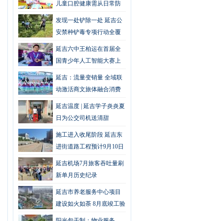
儿童口腔健康需从日常防
护做起
发现一处铲除一处 延吉公
安禁种铲毒专项行动全覆
盖无死角
延吉六中王柏运在首届全
国青少年人工智能大赛上
获专项奖，全国仅10人
延吉：流量变销量 全域联
动激活商文旅体融合消费
新动能
延吉温度 | 延吉学子炎炎夏
日为公交司机送清甜
施工进入收尾阶段 延吉东
进街道路工程预计9月10日
通车
延吉机场7月旅客吞吐量刷
新单月历史纪录
延吉市养老服务中心项目
建设如火如荼 8月底竣工验
收
阳光包干制：物业服务