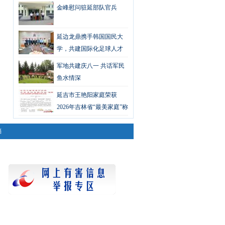
汇演
金峰慰问驻延部队官兵
延边龙鼎携手韩国国民大
学，共建国际化足球人才
培养新平台
军地共建庆八一 共话军民
鱼水情深
延吉市王艳阳家庭荣获
2026年吉林省“最美家庭”称
号
档