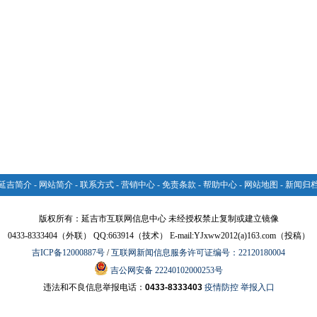
延吉简介
-
网站简介
-
联系方式
-
营销中心
-
免责条款
-
帮助中心
-
网站地图
-
新闻归
版权所有：延吉市互联网信息中心 未经授权禁止复制或建立镜像
0433-8333404（外联） QQ:663914（技术） E-mail:YJxww2012(a)163.com（投稿）
吉ICP备12000887号
/
互联网新闻信息服务许可证编号：22120180004
吉公网安备 22240102000253号
违法和不良信息举报电话：
0433-8333403
疫情防控 举报入口