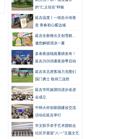
的“仁义信合”样板
延吉温度丨一纸告示传善
意 青春初心暖边城
延吉全新推出文创雪糕，
邀您解锁清凉一夏
多条夜游线路重磅发布！
延吉2026消暑夜游季启动
仪式在布尔哈通河畔举行
延吉东北虎客场力克图们
国门勇士 取得三连胜
延吉市民族团结进步促进
会成立
中韩火炬创新园建设交流
活动在延吉举行
市文联手牵手艺术团联合
社区开展迎“八一”主题文艺