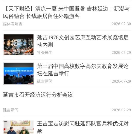
【天下财经】清凉一夏 来中国避暑 吉林延边：新潮与
民俗融合 长线旅居留住外籍游客
媒体看延吉
2026-07-30
延吉1978文创园艺廊互动艺术展览馆启
动内测
社会民生
2026-07-29
第三届中国高校数字高尔夫教育发展论
坛在延吉举行
延吉新闻
2026-07-29
延吉市召开经济运行分析会议
延吉新闻
2026-07-29
王吉宝走访慰问驻延部队官兵和优抚对
象