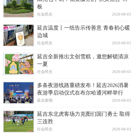
板
社会民生
2026-08-03
延吉温度丨一纸告示传善意 青春初心暖
边城
社会民生
2026-08-03
延吉全新推出文创雪糕，邀您解锁清凉
一夏
社会民生
2026-08-03
多条夜游线路重磅发布！延吉2026消暑
夜游季启动仪式在布尔哈通河畔举行
延吉新闻
2026-08-03
延吉东北虎客场力克图们国门勇士 取得
三连胜
社会民生
2026-08-03