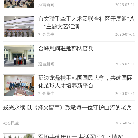
延吉新闻
2026-07-31
市文联手牵手艺术团联合社区开展迎“八
一”主题文艺汇演
社会民生
2026-07-31
金峰慰问驻延部队官兵
延吉新闻
2026-07-31
延边龙鼎携手韩国国民大学，共建国际
化足球人才培养新平台
社会民生
2026-07-31
戎光永续|以《烽火留声》致敬每一位守护山河的老兵
社会民生
2026-07-31
军地共建庆八一 共话军民鱼水情深