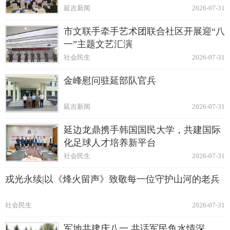
延吉新闻
2026-07-31
市文联手牵手艺术团联合社区开展迎“八
一”主题文艺汇演
社会民生
2026-07-31
金峰慰问驻延部队官兵
延吉新闻
2026-07-31
延边龙鼎携手韩国国民大学，共建国际
化足球人才培养新平台
社会民生
2026-07-31
戎光永续|以《烽火留声》致敬每一位守护山河的老兵
社会民生
2026-07-31
军地共建庆八一 共话军民鱼水情深