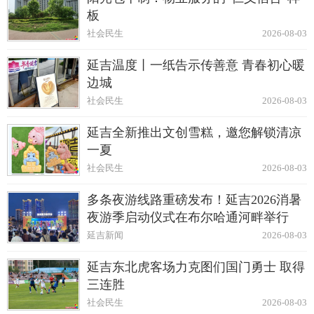
板
社会民生
2026-08-03
延吉温度丨一纸告示传善意 青春初心暖
边城
社会民生
2026-08-03
延吉全新推出文创雪糕，邀您解锁清凉
一夏
社会民生
2026-08-03
多条夜游线路重磅发布！延吉2026消暑
夜游季启动仪式在布尔哈通河畔举行
延吉新闻
2026-08-03
延吉东北虎客场力克图们国门勇士 取得
三连胜
社会民生
2026-08-03