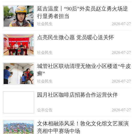
延吉温度丨“90后”外卖员赵立勇火场逆
行显勇者担当
社会民生
2026-07-27
点亮民生微心愿 党员暖心送关怀
社会民生
2026-07-27
城管社区联动清理无物业小区楼道“牛皮
癣”
社会民生
2026-07-27
园月社区咖啡店招募合作运营伙伴
公示公告
2026-07-27
文体相融添风采！敦化文化馆文艺展演
亮相中甲赛场中场