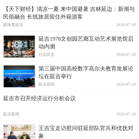
【天下财经】清凉一夏 来中国避暑 吉林延边：新潮与
民俗融合 长线旅居留住外籍游客
媒体看延吉
2026-07-30
延吉1978文创园艺廊互动艺术展览馆启
动内测
社会民生
2026-07-29
第三届中国高校数字高尔夫教育发展论
坛在延吉举行
延吉新闻
2026-07-29
延吉市召开经济运行分析会议
延吉新闻
2026-07-29
王吉宝走访慰问驻延部队官兵和优抚对
象