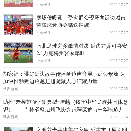
社会民生
2026-07-27
赛场传暖意！受灾群众现场向延边城市
荣耀球迷协会赠送锦旗
社会民生
2026-07-27
南北足球之乡激情对决 延边龙鼎可喜安
2:1力克梅州客家犀旺
社会民生
2026-07-27
胡家福：讲好延边故事传播延边声音展示延边形象 为
加快推动延边跨越赶超凝聚人心汇聚力量
延吉新闻
2026-07-25
助推“老模范”向“新典型”跨越（铸牢中华民族共同体意
识）——吉林省延边州政协委员深度参与中华民族共
同体建设纪实
延吉新闻
2026-07-24
文明养犬共建美好家园 延吉市开展文明