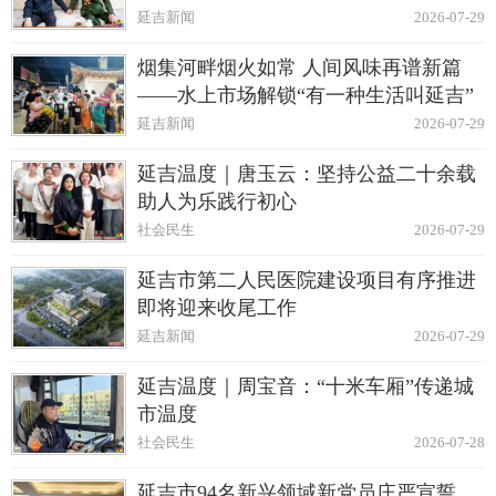
延吉新闻
2026-07-29
烟集河畔烟火如常 人间风味再谱新篇
——水上市场解锁“有一种生活叫延吉”
延吉新闻
2026-07-29
延吉温度｜唐玉云：坚持公益二十余载
助人为乐践行初心
社会民生
2026-07-29
延吉市第二人民医院建设项目有序推进
即将迎来收尾工作
延吉新闻
2026-07-29
延吉温度｜周宝音：“十米车厢”传递城
市温度
社会民生
2026-07-28
延吉市94名新兴领域新党员庄严宣誓