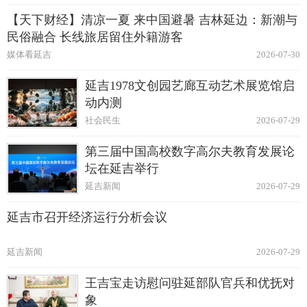
【天下财经】清凉一夏 来中国避暑 吉林延边：新潮与
民俗融合 长线旅居留住外籍游客
媒体看延吉
2026-07-30
延吉1978文创园艺廊互动艺术展览馆启
动内测
社会民生
2026-07-29
第三届中国高校数字高尔夫教育发展论
坛在延吉举行
延吉新闻
2026-07-29
延吉市召开经济运行分析会议
延吉新闻
2026-07-29
王吉宝走访慰问驻延部队官兵和优抚对
象