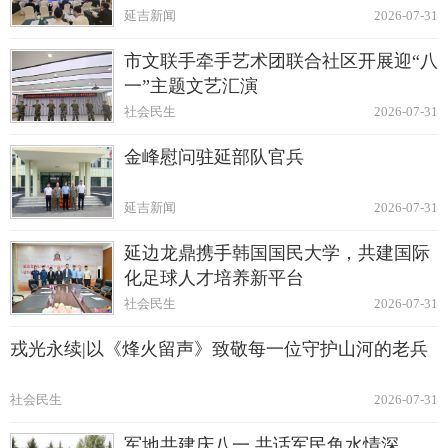
延吉新闻
2026-07-31
市文联手牵手艺术团联合社区开展迎“八
一”主题文艺汇演
社会民生
2026-07-31
金峰慰问驻延部队官兵
延吉新闻
2026-07-31
延边龙鼎携手韩国国民大学，共建国际
化足球人才培养新平台
社会民生
2026-07-31
戎光永续|以《烽火留声》致敬每一位守护山河的老兵
社会民生
2026-07-31
军地共建庆八一 共话军民鱼水情深