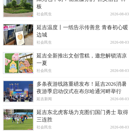
板
社会民生
2026-08-03
延吉温度丨一纸告示传善意 青春初心暖
边城
社会民生
2026-08-03
延吉全新推出文创雪糕，邀您解锁清凉
一夏
社会民生
2026-08-03
多条夜游线路重磅发布！延吉2026消暑
夜游季启动仪式在布尔哈通河畔举行
延吉新闻
2026-08-03
延吉东北虎客场力克图们国门勇士 取得
三连胜
社会民生
2026-08-03