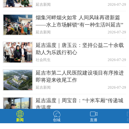
延吉新闻
2026-07-29
烟集河畔烟火如常 人间风味再谱新篇
——水上市场解锁“有一种生活叫延吉”
延吉新闻
2026-07-29
延吉温度｜唐玉云：坚持公益二十余载
助人为乐践行初心
社会民生
2026-07-29
延吉市第二人民医院建设项目有序推进
即将迎来收尾工作
延吉新闻
2026-07-29
延吉温度｜周宝音：“十米车厢”传递城
市温度
社会民生
2026-07-28
新闻
创城
直播
延吉市94名新兴领域新党员庄严宣誓