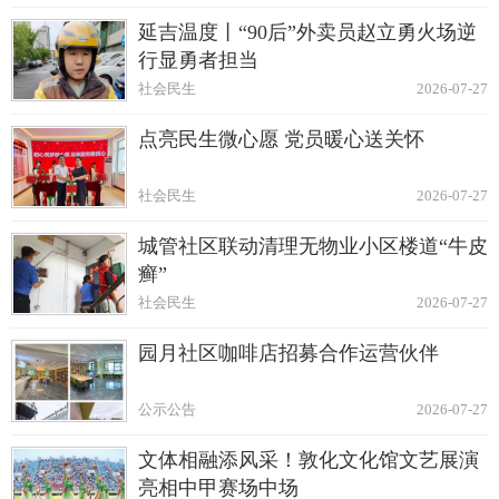
延吉温度丨“90后”外卖员赵立勇火场逆
行显勇者担当
社会民生
2026-07-27
点亮民生微心愿 党员暖心送关怀
社会民生
2026-07-27
城管社区联动清理无物业小区楼道“牛皮
癣”
社会民生
2026-07-27
园月社区咖啡店招募合作运营伙伴
公示公告
2026-07-27
文体相融添风采！敦化文化馆文艺展演
亮相中甲赛场中场