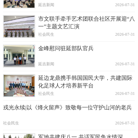
延吉新闻
2026-07-31
市文联手牵手艺术团联合社区开展迎“八
一”主题文艺汇演
社会民生
2026-07-31
金峰慰问驻延部队官兵
延吉新闻
2026-07-31
延边龙鼎携手韩国国民大学，共建国际
化足球人才培养新平台
社会民生
2026-07-31
戎光永续|以《烽火留声》致敬每一位守护山河的老兵
社会民生
2026-07-31
军地共建庆八一 共话军民鱼水情深