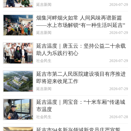
延吉新闻
2026-07-29
烟集河畔烟火如常 人间风味再谱新篇
——水上市场解锁“有一种生活叫延吉”
延吉新闻
2026-07-29
延吉温度｜唐玉云：坚持公益二十余载
助人为乐践行初心
社会民生
2026-07-29
延吉市第二人民医院建设项目有序推进
即将迎来收尾工作
延吉新闻
2026-07-29
延吉温度｜周宝音：“十米车厢”传递城
市温度
社会民生
2026-07-28
延吉市94名新兴领域新党员庄严宣誓