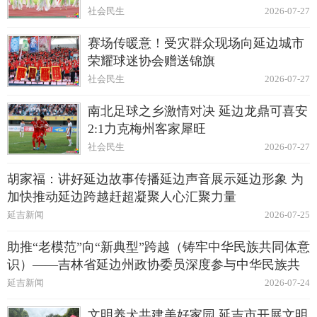
社会民生
2026-07-27
赛场传暖意！受灾群众现场向延边城市
荣耀球迷协会赠送锦旗
社会民生
2026-07-27
南北足球之乡激情对决 延边龙鼎可喜安
2:1力克梅州客家犀旺
社会民生
2026-07-27
胡家福：讲好延边故事传播延边声音展示延边形象 为
加快推动延边跨越赶超凝聚人心汇聚力量
延吉新闻
2026-07-25
助推“老模范”向“新典型”跨越（铸牢中华民族共同体意
识）——吉林省延边州政协委员深度参与中华民族共
同体建设纪实
延吉新闻
2026-07-24
文明养犬共建美好家园 延吉市开展文明