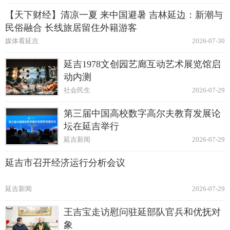
【天下财经】清凉一夏 来中国避暑 吉林延边：新潮与
民俗融合 长线旅居留住外籍游客
媒体看延吉
2026-07-30
延吉1978文创园艺廊互动艺术展览馆启
动内测
社会民生
2026-07-29
第三届中国高校数字高尔夫教育发展论
坛在延吉举行
延吉新闻
2026-07-29
延吉市召开经济运行分析会议
延吉新闻
2026-07-29
王吉宝走访慰问驻延部队官兵和优抚对
象