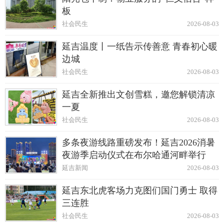
板
社会民生
2026-08-03
延吉温度丨一纸告示传善意 青春初心暖
边城
社会民生
2026-08-03
延吉全新推出文创雪糕，邀您解锁清凉
一夏
社会民生
2026-08-03
多条夜游线路重磅发布！延吉2026消暑
夜游季启动仪式在布尔哈通河畔举行
延吉新闻
2026-08-03
延吉东北虎客场力克图们国门勇士 取得
三连胜
社会民生
2026-08-03