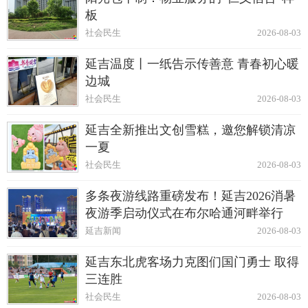
板
社会民生
2026-08-03
延吉温度丨一纸告示传善意 青春初心暖
边城
社会民生
2026-08-03
延吉全新推出文创雪糕，邀您解锁清凉
一夏
社会民生
2026-08-03
多条夜游线路重磅发布！延吉2026消暑
夜游季启动仪式在布尔哈通河畔举行
延吉新闻
2026-08-03
延吉东北虎客场力克图们国门勇士 取得
三连胜
社会民生
2026-08-03