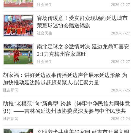
社会民生
2026-07-27
赛场传暖意！受灾群众现场向延边城市
荣耀球迷协会赠送锦旗
社会民生
2026-07-27
南北足球之乡激情对决 延边龙鼎可喜安
2:1力克梅州客家犀旺
社会民生
2026-07-27
胡家福：讲好延边故事传播延边声音展示延边形象 为
加快推动延边跨越赶超凝聚人心汇聚力量
延吉新闻
2026-07-25
助推“老模范”向“新典型”跨越（铸牢中华民族共同体意
识）——吉林省延边州政协委员深度参与中华民族共
同体建设纪实
延吉新闻
2026-07-24
文明养犬共建美好家园 延吉市开展文明