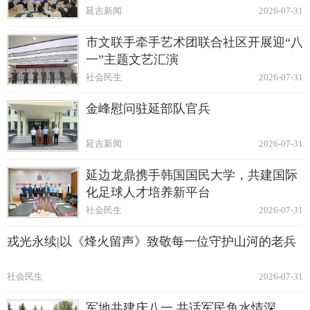
延吉新闻
2026-07-31
市文联手牵手艺术团联合社区开展迎“八
一”主题文艺汇演
社会民生
2026-07-31
金峰慰问驻延部队官兵
延吉新闻
2026-07-31
延边龙鼎携手韩国国民大学，共建国际
化足球人才培养新平台
社会民生
2026-07-31
戎光永续|以《烽火留声》致敬每一位守护山河的老兵
社会民生
2026-07-31
军地共建庆八一 共话军民鱼水情深