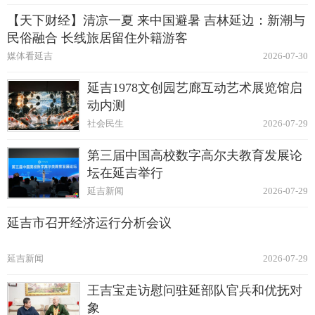
【天下财经】清凉一夏 来中国避暑 吉林延边：新潮与
民俗融合 长线旅居留住外籍游客
媒体看延吉
2026-07-30
延吉1978文创园艺廊互动艺术展览馆启
动内测
社会民生
2026-07-29
第三届中国高校数字高尔夫教育发展论
坛在延吉举行
延吉新闻
2026-07-29
延吉市召开经济运行分析会议
延吉新闻
2026-07-29
王吉宝走访慰问驻延部队官兵和优抚对
象