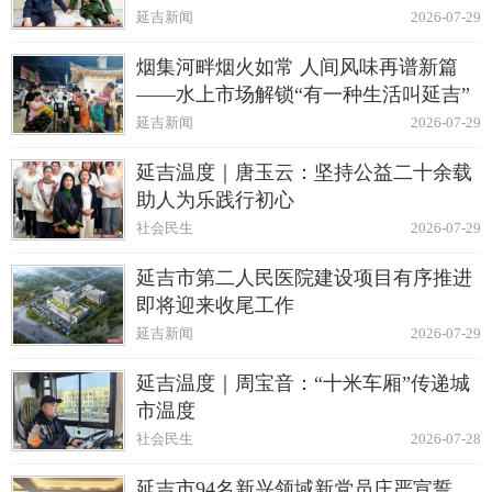
延吉新闻
2026-07-29
烟集河畔烟火如常 人间风味再谱新篇
——水上市场解锁“有一种生活叫延吉”
延吉新闻
2026-07-29
延吉温度｜唐玉云：坚持公益二十余载
助人为乐践行初心
社会民生
2026-07-29
延吉市第二人民医院建设项目有序推进
即将迎来收尾工作
延吉新闻
2026-07-29
延吉温度｜周宝音：“十米车厢”传递城
市温度
社会民生
2026-07-28
延吉市94名新兴领域新党员庄严宣誓