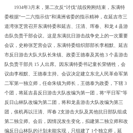
1934年3月末，第二次反“讨伐”战役刚刚结束，东满特
委根据“一二六指示信”和满洲省委的指示精神，在延吉市三
道湾张芝营召开东满特委和延吉、汪清、珲春、和龙 4 县游
击队负责干部会议。这是东满抗日游击战争史上的一次重要
会议，史称张芝营会议，东满特委组织部部长李相默、延吉
市反日游击大队大队长朱镇、政委王德泰及其他 3 个县游击
队负责干部共 15 人出席。因东满特委书记童长荣牺牲，会
议由李相默、王德泰主持。会议决定建立东北人民革命军第
二军第一独立师，任命朱镇为师长，王德泰为政委，下辖 3
个团，将延吉县反日游击大队改编为第一团，将“平日军”等
反日山林队改编为第二团，将和龙县游击大队改编为第三
团，俟机再以汪清、珲春 2支游击大队及其他抗日部队组成
第二独立师。会后，因情况发生变化，拟建第二独立师和改
编反日山林队的计划未能实现，只组建了 1个独立师，延