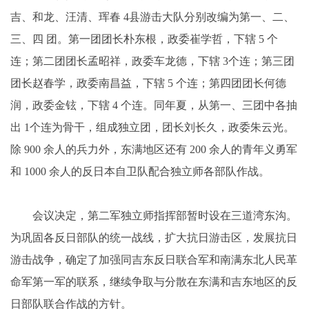
吉、和龙、汪清、珲春 4县游击大队分别改编为第一、二、
三、四 团。第一团团长朴东根，政委崔学哲，下辖 5 个
连；第二团团长孟昭祥，政委车龙德，下辖 3个连；第三团
团长赵春学，政委南昌益，下辖 5 个连；第四团团长何德
润，政委金铉，下辖 4 个连。同年夏，从第一、三团中各抽
出 1个连为骨干，组成独立团，团长刘长久，政委朱云光。
除 900 余人的兵力外，东满地区还有 200 余人的青年义勇军
和 1000 余人的反日本自卫队配合独立师各部队作战。
会议决定，第二军独立师指挥部暂时设在三道湾东沟。
为巩固各反日部队的统一战线，扩大抗日游击区，发展抗日
游击战争，确定了加强同吉东反日联合军和南满东北人民革
命军第一军的联系，继续争取与分散在东满和吉东地区的反
日部队联合作战的方针。