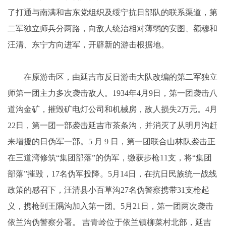
了打通与南满和吉东党组织及绥宁抗日部队的联系渠道，第
二军独立师兵分两路，向敌人统治相对薄弱的安图、额穆和
汪清、东宁方向进军，开辟新的游击根据地。
在原游击区，由延吉市反日游击大队改编的第二军独立
师第一团主力多次袭击敌人。1934年4月9日，第一团袭击八
道沟金矿，摧毁矿电灯公司和机械房，敌人损失2万元。4月
22日，第一团一部袭击延吉市茶条沟，并消灭了从明月沟赶
来增援的日伪军一部。5 月 9 日，第一团联合山林队袭击正
在三道湾修筑“集团部落”的伪军，缴获步枪11支，将“集团
部落”摧毁，17名伪军投降。5月14日，在抗日民族统一战线
政策的感召下，汪清县小百草沟27名伪警察携带31支枪起
义，携枪到王隅沟加入第一团。5月21日，第一团两次袭击
依兰沟伪警察分署。 吉青岭位于依兰镇柳菜村北部，延吉