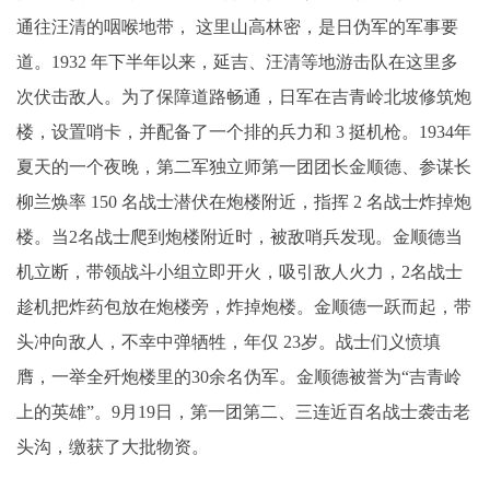
通往汪清的咽喉地带， 这里山高林密，是日伪军的军事要
道。1932 年下半年以来，延吉、汪清等地游击队在这里多
次伏击敌人。为了保障道路畅通，日军在吉青岭北坡修筑炮
楼，设置哨卡，并配备了一个排的兵力和 3 挺机枪。1934年
夏天的一个夜晚，第二军独立师第一团团长金顺德、参谋长
柳兰焕率 150 名战士潜伏在炮楼附近，指挥 2 名战士炸掉炮
楼。当2名战士爬到炮楼附近时，被敌哨兵发现。金顺德当
机立断，带领战斗小组立即开火，吸引敌人火力，2名战士
趁机把炸药包放在炮楼旁，炸掉炮楼。金顺德一跃而起，带
头冲向敌人，不幸中弹牺牲，年仅 23岁。战士们义愤填
膺，一举全歼炮楼里的30余名伪军。金顺德被誉为“吉青岭
上的英雄”。9月19日，第一团第二、三连近百名战士袭击老
头沟，缴获了大批物资。