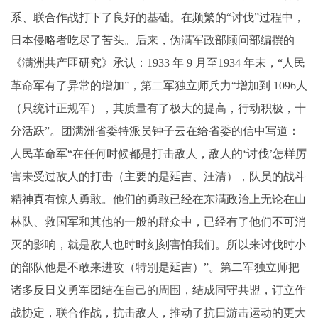
系、联合作战打下了良好的基础。在频繁的“讨伐”过程中，
日本侵略者吃尽了苦头。后来，伪满军政部顾问部编撰的
《满洲共产匪研究》承认：1933 年 9 月至1934 年末，“人民
革命军有了异常的增加”，第二军独立师兵力“增加到 1096人
（只统计正规军），其质量有了极大的提高，行动积极，十
分活跃”。团满洲省委特派员钟子云在给省委的信中写道：
人民革命军“在任何时候都是打击敌人，敌人的‘讨伐’怎样厉
害未受过敌人的打击（主要的是延吉、汪清），队员的战斗
精神真有惊人勇敢。他们的勇敢已经在东满政治上无论在山
林队、救国军和其他的一般的群众中，已经有了他们不可消
灭的影响，就是敌人也时时刻刻害怕我们。所以来讨伐时小
的部队他是不敢来进攻（特别是延吉）”。第二军独立师把
诸多反日义勇军团结在自己的周围，结成同守共盟，订立作
战协定，联合作战，抗击敌人，推动了抗日游击运动的更大