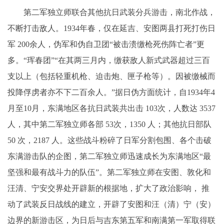
第二军独立师联合其他抗日武装分兵游击，南北作战，
不断打击敌人。1934年春，仅在延吉、安图两县打死打伤日
军 200余人，伪军和伪自卫团“被击溃缴枪死伤阵亡者”更
多。“珲春团”“在其两三月内，缴获敌人新式武器超过三百
支以上（包括轻重机枪、迫击炮、匣子枪等）。因被缴械而
投降俘虏者亦不下二百余人。”据日伪方面统计，自1934年4
月至10月，东满地区各抗日武装共出击 103次，人数达 3537
人，其中第二军独立师各部 53次，1350 人；其他抗日部队
50 次，2187 人。这些战斗粉碎了日军分割包围、各个击破
东满游击队的企图，第二军独立师迅速成长为东满地区“最
坚强和最有战斗力的队伍”。第二军独立师在安图、敦化和
汪清、宁安交界处开辟新的根据地，扩大了政治影响， 推
动了武装反日战线的建立，开辟了安图和汪（清）宁（安）
边界的新游击区，为日后与吉东第五军和南满第一军取得联