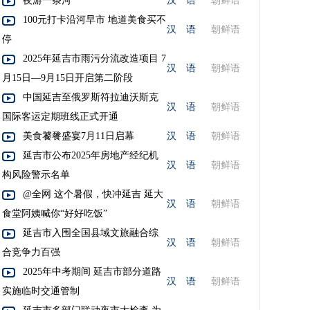
夜游一条河
汉 语
朝鲜语
100元打卡沿河早市 地道美食买不
汉 语
朝鲜语
停
2025年延吉市雨污分流改造项目 7
汉 语
朝鲜语
月15日—9月15日开启第二阶段
中国延吉至俄罗斯符拉迪沃斯克
汉 语
朝鲜语
国际客运定期班线正式开通
美食饕餮盛宴7月11日启幕
汉 语
朝鲜语
延吉市公布2025年房地产经纪机
汉 语
朝鲜语
构风险警示名单
@全网 这个暑假，快冲延吉 延大
汉 语
朝鲜语
食堂阿姨喊你“好好吃饭”
延吉市入围全国县域文旅融合综
汉 语
朝鲜语
合竞争力百强
2025年中考期间 延吉市部分道路
汉 语
朝鲜语
实施临时交通管制