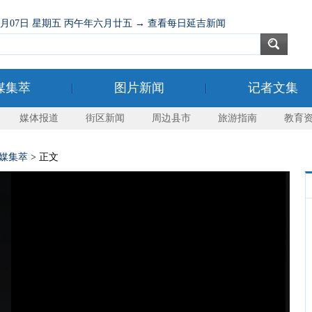
08月07日 星期五 丙午年六月廿五 → 查看每日延吉新闻
媒集萃
图片新闻
记者文集
媒体报道
街区新闻
周边县市
旅游指南
教育
媒集萃
> 正文