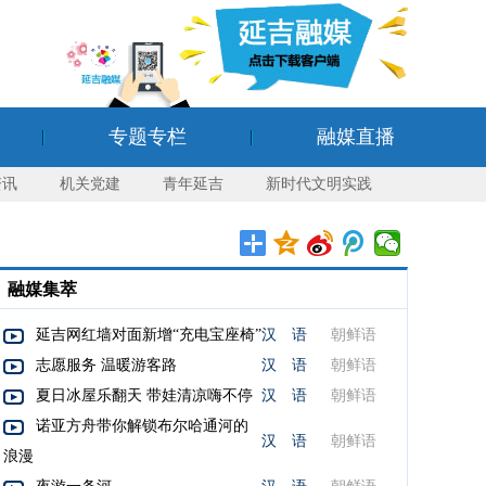
专题专栏
融媒直播
资讯
机关党建
青年延吉
新时代文明实践
融媒集萃
延吉网红墙对面新增“充电宝座椅”
汉 语
朝鲜语
志愿服务 温暖游客路
汉 语
朝鲜语
夏日冰屋乐翻天 带娃清凉嗨不停
汉 语
朝鲜语
诺亚方舟带你解锁布尔哈通河的
汉 语
朝鲜语
浪漫